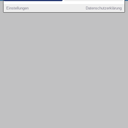
Copyright © 2000 - 2026 | 1A Infosysteme GmbH | Content by: 1a-sites-autos
Einstellungen
Datenschutzerklärung
09.08.2026