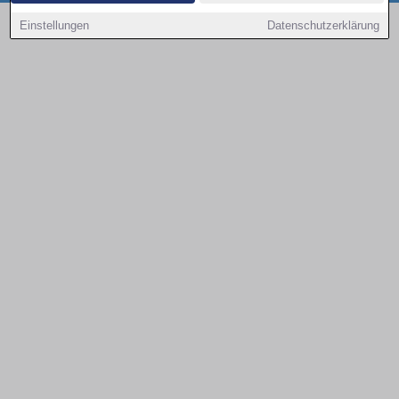
Copyright © 2000 - 2026 | 1A Infosysteme GmbH | Content by: 1a-sites-autos
Einstellungen
Datenschutzerklärung
09.08.2026