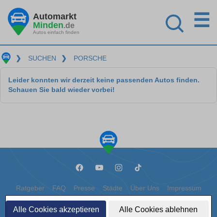
☰
Automarkt
Minden
.de
Autos einfach finden
❯
SUCHEN
❯
PORSCHE
Leider konnten wir derzeit keine passenden Autos finden.
Schauen Sie bald wieder vorbei!
Ratgeber
FAQ
Presse
Städte
Über Uns
Impressum
Datenschutz
Cookies
Alle Cookies akzeptieren
Alle Cookies ablehnen