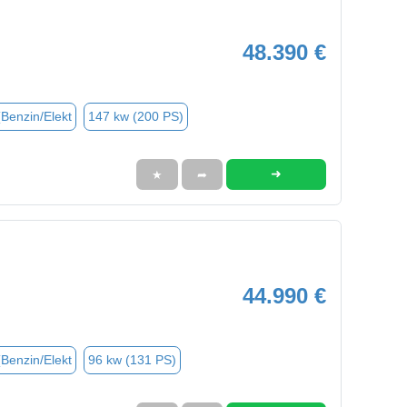
48.390 €
(Benzin/Elekt
147 kw (200 PS)
➜
★
➦
44.990 €
(Benzin/Elekt
96 kw (131 PS)