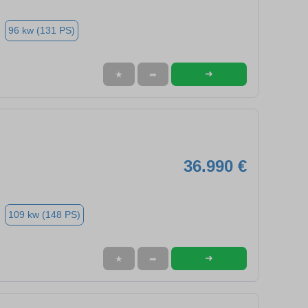
96 kw (131 PS)
➜
★
➦
36.990 €
109 kw (148 PS)
➜
★
➦