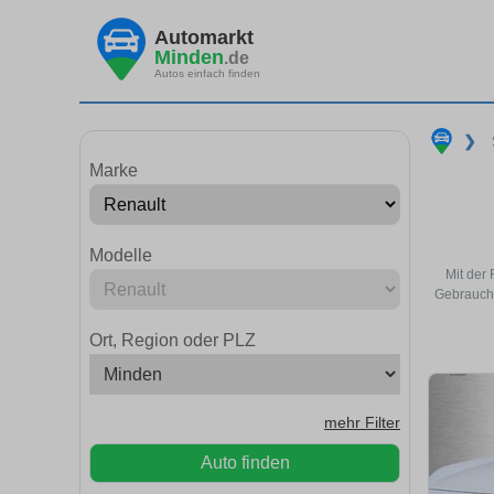
Automarkt
Minden
.de
Autos einfach finden
❯
Marke
Modelle
Mit der
Gebraucht
Ort, Region oder PLZ
mehr Filter
Auto finden