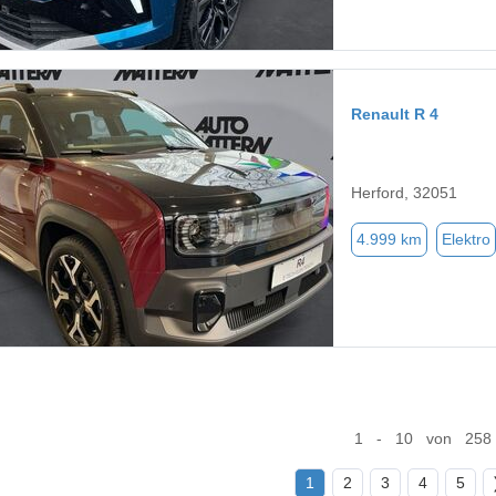
Renault R 4
Herford, 32051
4.999 km
Elektro
1 - 10 von 258
1
2
3
4
5