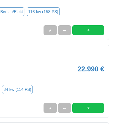
(Benzin/Elekt
116 kw (158 PS)
➜
★
➦
22.990 €
84 kw (114 PS)
➜
★
➦