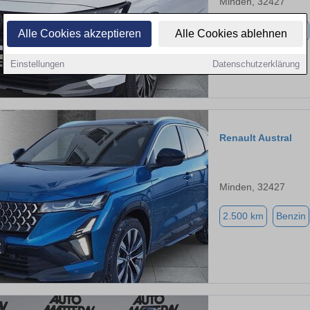
Minden, 32427
1.500 km
Benzin
Alle Cookies akzeptieren
Alle Cookies ablehnen
Einstellungen
Datenschutzerklärung
Renault Austral
Minden, 32427
2.500 km
Benzin