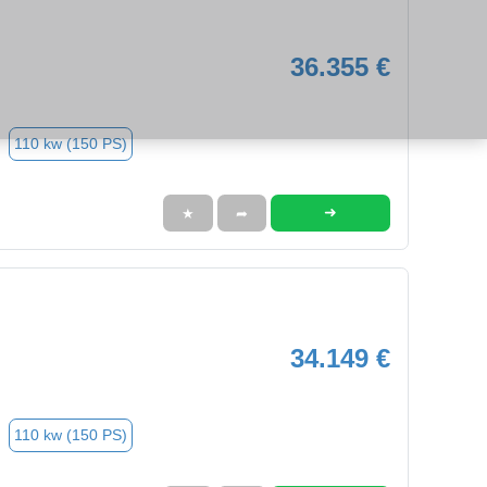
36.355 €
110 kw (150 PS)
➜
★
➦
34.149 €
110 kw (150 PS)