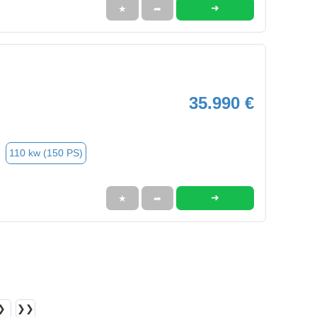
➜
★
➦
35.990 €
110 kw (150 PS)
➜
★
➦
❯
❯❯