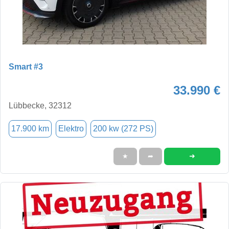
Smart #3
33.990 €
Lübbecke, 32312
17.900 km
Elektro
200 kw (272 PS)
➜
★
➦