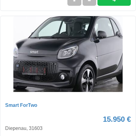
➜
★
➦
Smart ForTwo
15.950 €
Diepenau, 31603