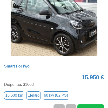
Smart ForTwo
15.950 €
Diepenau, 31603
16.600 km
Elektro
60 kw (82 PS)