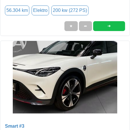
56.304 km
Elektro
200 kw (272 PS)
➜
★
➦
Smart #3