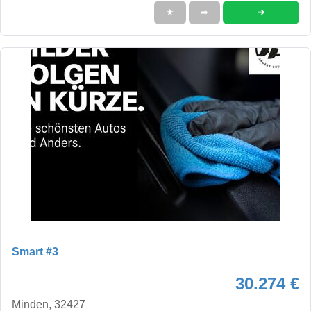
➜
★
➦
Smart #3
30.274 €
Minden, 32427