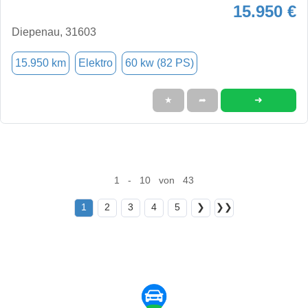
15.950 €
Diepenau, 31603
15.950 km
Elektro
60 kw (82 PS)
➜
★
➦
1 - 10 von 43
1
2
3
4
5
❯
❯❯