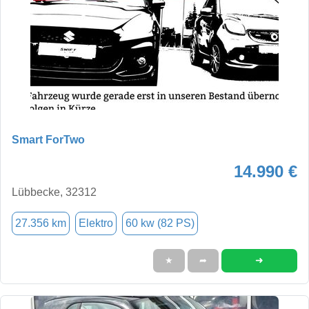
Smart ForTwo
14.990 €
Lübbecke, 32312
27.356 km
Elektro
60 kw (82 PS)
➜
★
➦