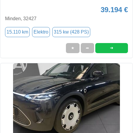
39.194 €
Minden, 32427
15.110 km
Elektro
315 kw (428 PS)
➜
★
➦