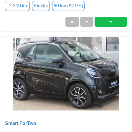
12.300 km
Elektro
60 kw (82 PS)
➜
★
➦
Smart ForTwo