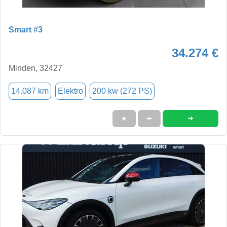
Smart #3
34.274 €
Minden, 32427
14.087 km
Elektro
200 kw (272 PS)
➜
★
➦