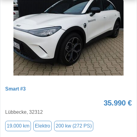
Smart #3
35.990 €
Lübbecke, 32312
19.000 km
Elektro
200 kw (272 PS)