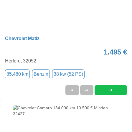
Chevrolet Matiz
1.495 €
Herford, 32052
85.480 km
Benzin
38 kw (52 PS)
➜
★
➦