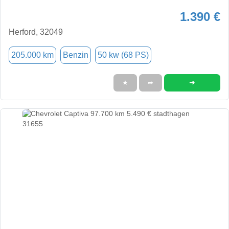
1.390 €
Herford, 32049
205.000 km
Benzin
50 kw (68 PS)
➜
★
➦