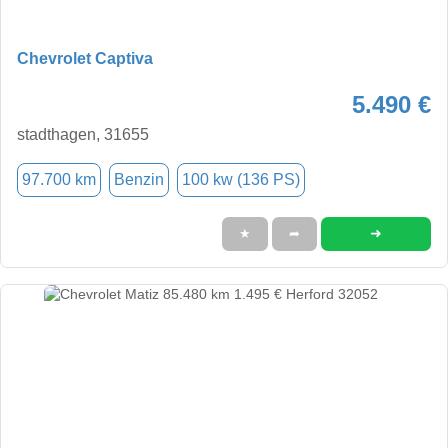
Chevrolet Captiva
5.490 €
stadthagen, 31655
97.700 km
Benzin
100 kw (136 PS)
➜
★
➦