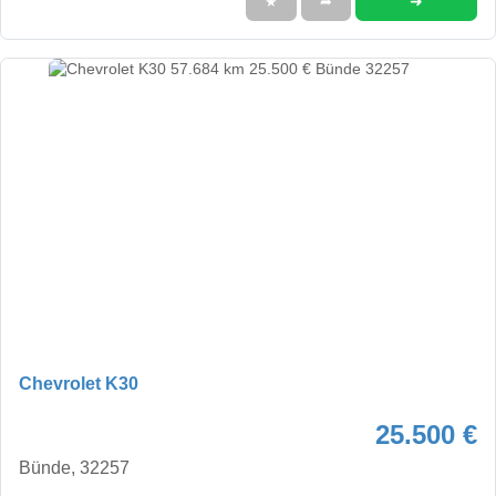
➜
★
➦
Chevrolet K30
25.500 €
Bünde, 32257