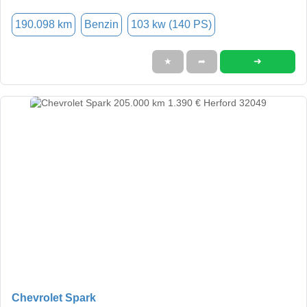
190.098 km
Benzin
103 kw (140 PS)
➜
★
➦
Chevrolet Spark