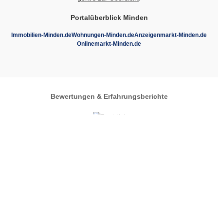
Portalüberblick Minden
Immobilien-Minden.de
Wohnungen-Minden.de
Anzeigenmarkt-Minden.de
Onlinemarkt-Minden.de
Bewertungen & Erfahrungsberichte
Autos-im-Umkreis.de
Zentrales Regionalportal