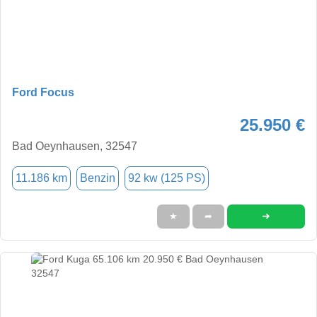
Ford Focus
25.950 €
Bad Oeynhausen, 32547
11.186 km
Benzin
92 kw (125 PS)
➜
★
➦