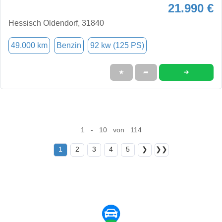
21.990 €
Hessisch Oldendorf, 31840
49.000 km
Benzin
92 kw (125 PS)
➜
★
➦
1 - 10 von 114
1
2
3
4
5
❯
❯❯