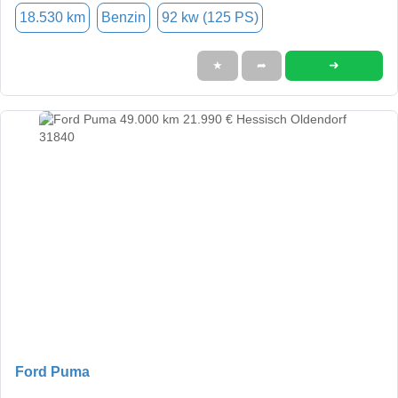
18.530 km
Benzin
92 kw (125 PS)
➜
★
➦
Ford Puma