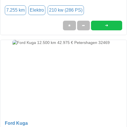
7.255 km
Elektro
210 kw (286 PS)
➜
★
➦
Ford Kuga