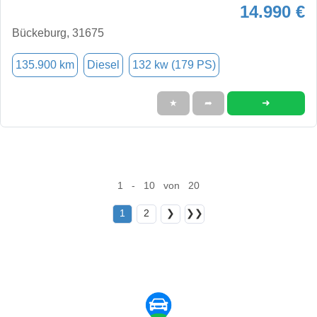
14.990 €
Bückeburg, 31675
135.900 km
Diesel
132 kw (179 PS)
➜
★
➦
1 - 10 von 20
1
2
❯
❯❯