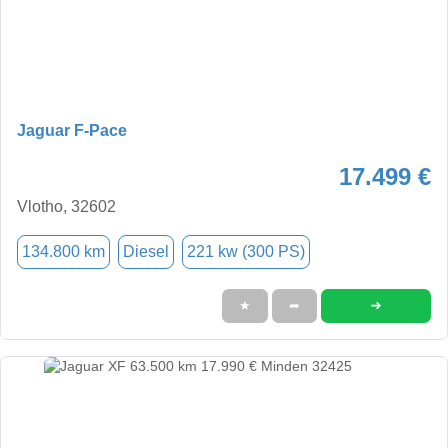
Jaguar F-Pace
17.499 €
Vlotho, 32602
134.800 km
Diesel
221 kw (300 PS)
➜
★
➦