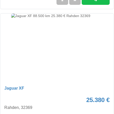
➜
★
➦
Jaguar XF
25.380 €
Rahden, 32369