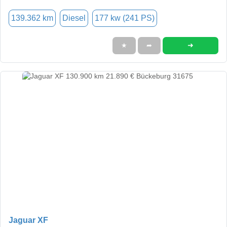
139.362 km
Diesel
177 kw (241 PS)
➜
★
➦
Jaguar XF