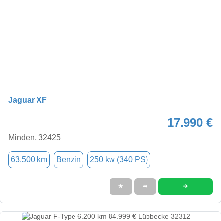
Jaguar XF
17.990 €
Minden, 32425
63.500 km
Benzin
250 kw (340 PS)
➜
★
➦