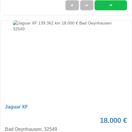
➜
★
➦
Jaguar XF
18.000 €
Bad Oeynhausen, 32549