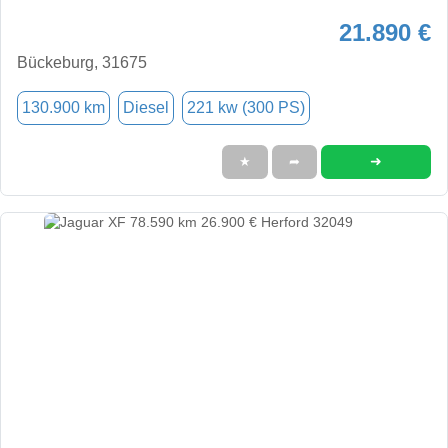
21.890 €
Bückeburg, 31675
130.900 km
Diesel
221 kw (300 PS)
➜
★
➦