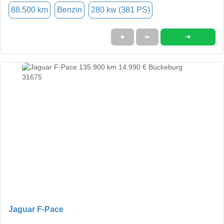
88.500 km
Benzin
280 kw (381 PS)
➜
★
➦
Jaguar F-Pace