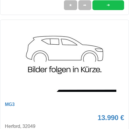
➜
★
➦
MG3
13.990 €
Herford, 32049