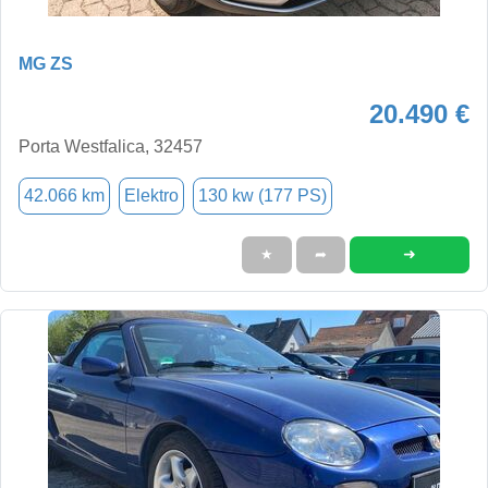
MG ZS
20.490 €
Porta Westfalica, 32457
42.066 km
Elektro
130 kw (177 PS)
➜
★
➦