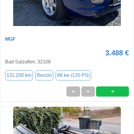
MGF
3.488 €
Bad Salzuflen, 32108
131.200 km
Benzin
88 kw (120 PS)
➜
★
➦