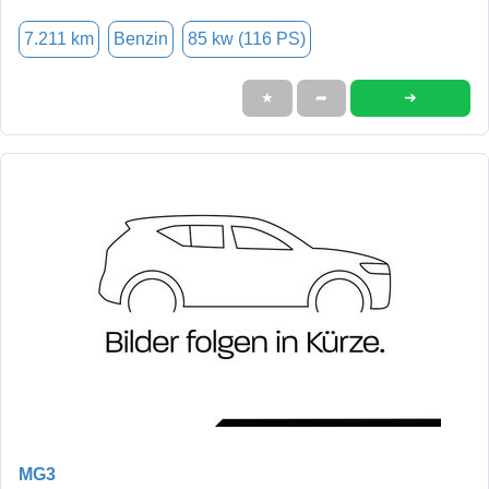
7.211 km
Benzin
85 kw (116 PS)
➜
★
➦
MG3