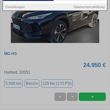
Einstellungen
Datenschutzerklärung
MG HS
24.950 €
Herford, 32051
5.500 km
Benzin
125 kw (170 PS)
➜
★
➦