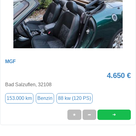
MGF
4.650 €
Bad Salzuflen, 32108
153.000 km
Benzin
88 kw (120 PS)
➜
★
➦