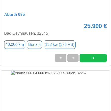
Abarth 695
25.990 €
Bad Oeynhausen, 32545
40.000 km
Benzin
132 kw (179 PS)
➜
★
➦