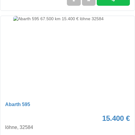
➜
★
➦
Abarth 595
15.400 €
löhne, 32584