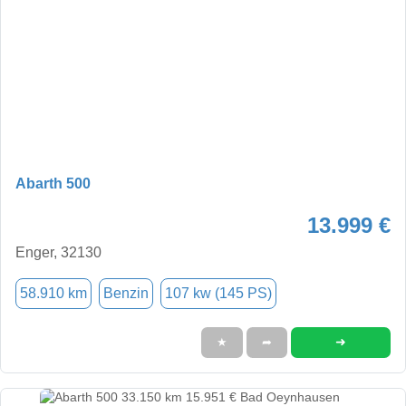
Abarth 500
13.999 €
Enger, 32130
58.910 km
Benzin
107 kw (145 PS)
➜
★
➦