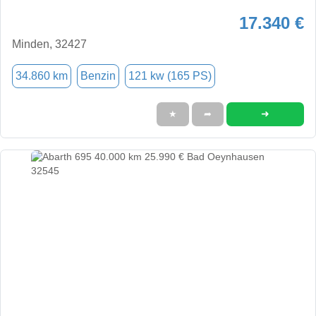
17.340 €
Minden, 32427
34.860 km
Benzin
121 kw (165 PS)
➜
★
➦