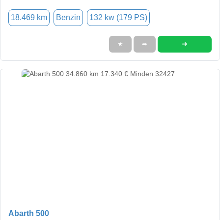
18.469 km
Benzin
132 kw (179 PS)
➜
★
➦
Abarth 500