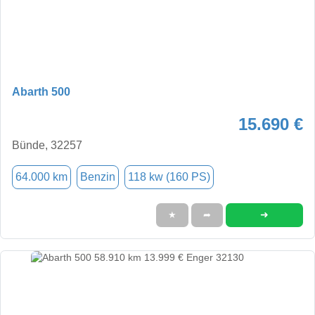
Abarth 500
15.690 €
Bünde, 32257
64.000 km
Benzin
118 kw (160 PS)
➜
★
➦