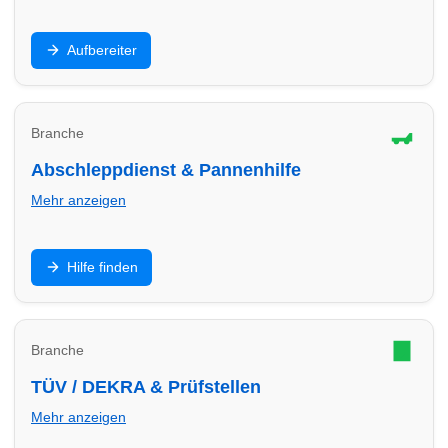
Innenraum, Polster, Lackaufbereitung,
Aufbereiter
Keramikversiegelung: Finde Aufbereiter in Minden für
Werterhalt und Top-Optik.
Branche
Abschleppdienst & Pannenhilfe
Mehr anzeigen
Panne, Unfall oder Startproblem: Finde
Hilfe finden
Abschleppdienste in Minden – Hilfe, Transport und
sichere Abwicklung.
Branche
TÜV / DEKRA & Prüfstellen
Mehr anzeigen