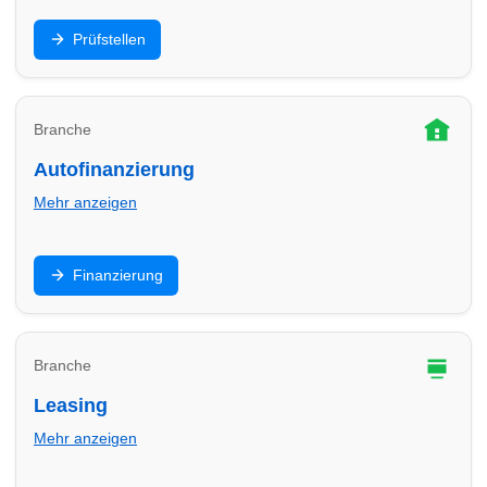
HU/AU, Eintragung, Sicherheitschecks: Finde
Prüfstellen
Prüfstellen in Minden und plane Termine für
Hauptuntersuchung & Gutachten.
Branche
Autofinanzierung
Mehr anzeigen
Ratenkredit, Ballonfinanzierung oder
Finanzierung
Händlerfinanzierung: Vergleiche Angebote in Minden
und finde passende Partner für dein Budget.
Branche
Leasing
Mehr anzeigen