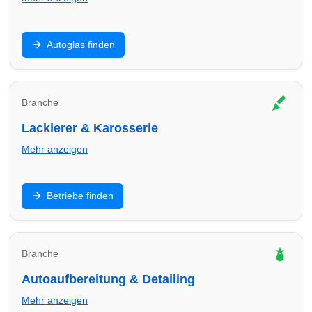
Steinschlag, Scheibentausch und Kalibrierung: Finde
Autoglas finden
Autoglas-Profis in Minden – oft kurzfristig mit klaren
Preisen.
Branche
Lackierer & Karosserie
Mehr anzeigen
Unfallinstandsetzung, Kratzer, Smart Repair: Finde
Betriebe finden
Lackier- und Karosseriebetriebe in Minden für saubere
Ergebnisse.
Branche
Autoaufbereitung & Detailing
Mehr anzeigen