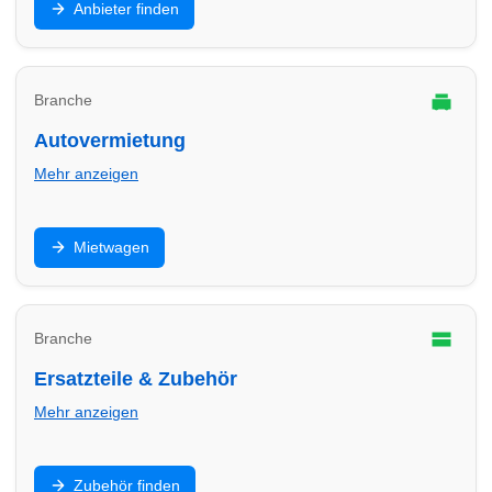
Anbieter finden
Finde Anbieter in Minden für E-Mobilität zu Hause und
im Gewerbe.
Branche
Autovermietung
Mehr anzeigen
Mietwagen für Urlaub, Umzug oder Werkstatt-Ersatz:
Mietwagen
Finde Autovermietungen in Minden und vergleiche
Konditionen.
Branche
Ersatzteile & Zubehör
Mehr anzeigen
Teile, Batterien, Öl, Zubehör und Einbau: Finde
Zubehör finden
Anbieter in Minden für schnelle Verfügbarkeit und