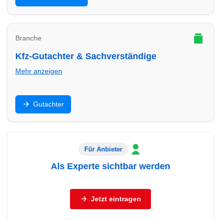
passende Beratung.
Branche
Kfz-Gutachter & Sachverständige
Mehr anzeigen
Unfallgutachten, Bewertung, Beweissicherung: Finde
Gutachter
Gutachter in Minden – seriös, dokumentationsstark
und schnell.
Für Anbieter
Als Experte sichtbar werden
Sie sind Autohaus, freier Händler, Werkstatt oder
Servicebetrieb (Reifen, Autoglas, Aufbereitung,
Jetzt eintragen
Abschleppdienst, Gutachter)?