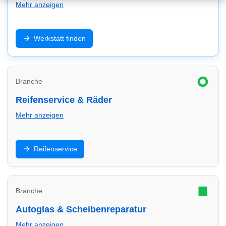
Mehr anzeigen
Inspektion, Reparatur, Diagnose und Wartung: Finde
Werkstatt finden
Werkstätten in Minden – schnell, zuverlässig und
passend zu deinem Fahrzeug (inkl. E-Auto/Hybrid).
Branche
Reifenservice & Räder
Mehr anzeigen
Reifenwechsel, Einlagerung, Auswuchten und Felgen:
Reifenservice
Finde Reifendienste in Minden und vergleiche Service
& Termine.
Branche
Autoglas & Scheibenreparatur
Mehr anzeigen