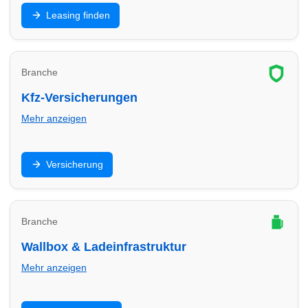
Privat- oder Gewerbeleasing: Finde Leasinganbieter
Leasing finden
in Minden und vergleiche Laufzeit, Rate, Kilometer
und Service.
Branche
Kfz-Versicherungen
Mehr anzeigen
Haftpflicht, Teilkasko, Vollkasko: Finde
Versicherung
Versicherungsberater in Minden und optimiere Preis,
Leistungen und Selbstbeteiligung.
Branche
Wallbox & Ladeinfrastruktur
Mehr anzeigen
Wallbox, Installation, Abrechnung und Ladepunkte: