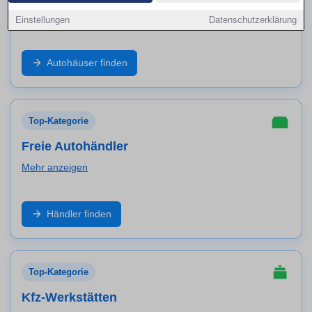
Mehr anzeigen
Einstellungen
Datenschutzerklärung
Markenbetrieb, Neuwagen, geprüfte Gebrauchte und
Autohäuser finden
Service aus einer Hand: Finde Autohäuser in Minden
und vergleiche Angebote, Probefahrt und Werkstatt-
Leistungen.
Top-Kategorie
Freie Autohändler
Mehr anzeigen
Große Auswahl an Marken und Modellen: Entdecke
Händler finden
freie Händler in Minden für Gebrauchtwagen,
Inzahlungnahme, Garantiepakete und schnelle
Verfügbarkeit.
Top-Kategorie
Kfz-Werkstätten