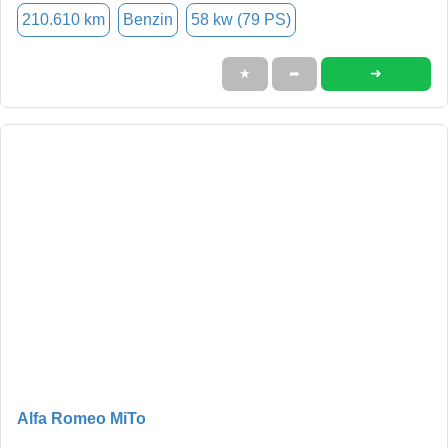
210.610 km
Benzin
58 kw (79 PS)
➜
★
➦
Alfa Romeo MiTo