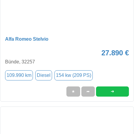
Alfa Romeo Stelvio
27.890 €
Bünde, 32257
109.990 km
Diesel
154 kw (209 PS)
➜
★
➦