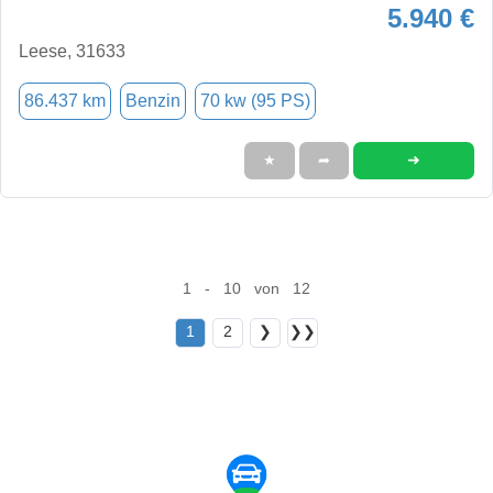
5.940 €
Leese, 31633
86.437 km
Benzin
70 kw (95 PS)
➜
★
➦
1 - 10 von 12
1
2
❯
❯❯