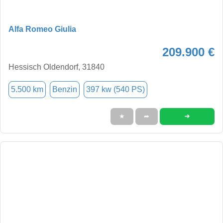
Alfa Romeo Giulia
209.900 €
Hessisch Oldendorf, 31840
5.500 km
Benzin
397 kw (540 PS)
➜
★
➦