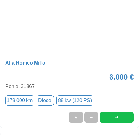
Alfa Romeo MiTo
6.000 €
Pohle, 31867
179.000 km
Diesel
88 kw (120 PS)
➜
★
➦