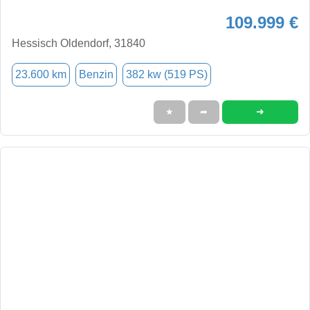
109.999 €
Hessisch Oldendorf, 31840
23.600 km
Benzin
382 kw (519 PS)
➜
★
➦