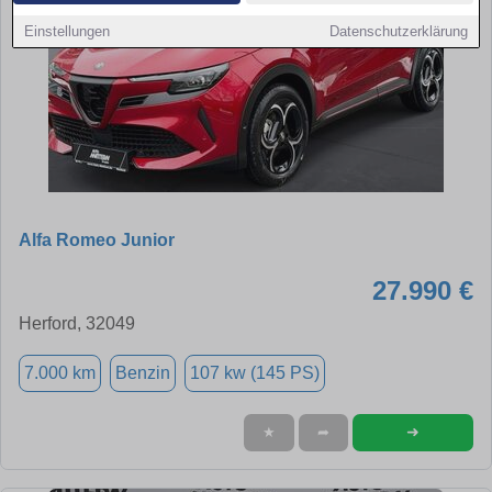
Einstellungen
Datenschutzerklärung
Alfa Romeo Junior
27.990 €
Herford, 32049
7.000 km
Benzin
107 kw (145 PS)
➜
★
➦