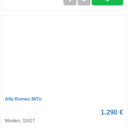
➜
★
➦
Alfa Romeo MiTo
1.290 €
Minden, 32427