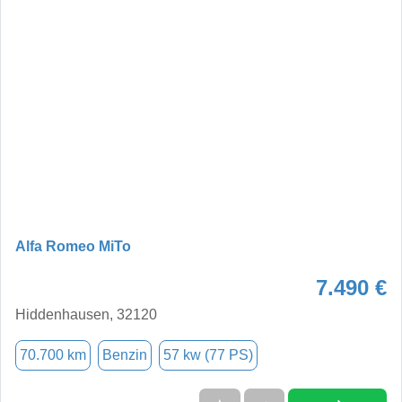
Alfa Romeo MiTo
7.490 €
Hiddenhausen, 32120
70.700 km
Benzin
57 kw (77 PS)