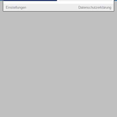
Copyright © 2000 - 2026 | 1A Infosysteme GmbH | Content by: 1a-sites-autos
Einstellungen
Datenschutzerklärung
08.08.2026