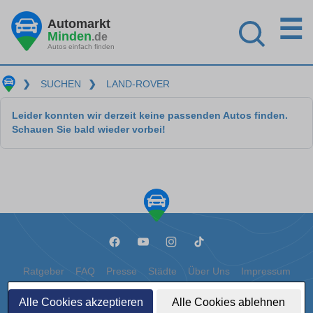
☰
Automarkt
Minden
.de
Autos einfach finden
❯
SUCHEN
❯
LAND-ROVER
Leider konnten wir derzeit keine passenden Autos finden.
Schauen Sie bald wieder vorbei!
Ratgeber
FAQ
Presse
Städte
Über Uns
Impressum
Datenschutz
Cookies
Alle Cookies akzeptieren
Alle Cookies ablehnen