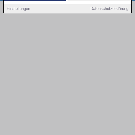
Copyright © 2000 - 2026 | 1A Infosysteme GmbH | Content by: 1a-sites-autos
Einstellungen
Datenschutzerklärung
08.08.2026