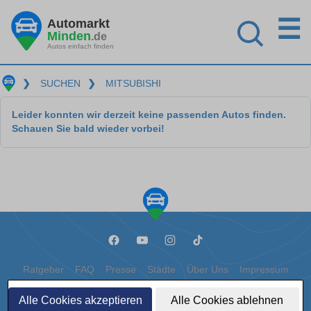
☰
Automarkt
Minden
.de
Autos einfach finden
❯
SUCHEN
❯
MITSUBISHI
Leider konnten wir derzeit keine passenden Autos finden.
Schauen Sie bald wieder vorbei!
Ratgeber
FAQ
Presse
Städte
Über Uns
Impressum
Datenschutz
Cookies
Alle Cookies akzeptieren
Alle Cookies ablehnen