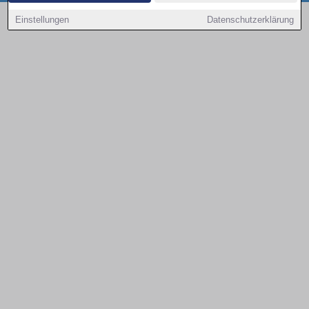
Copyright © 2000 - 2026 | 1A Infosysteme GmbH | Content by: 1a-sites-autos
Einstellungen
Datenschutzerklärung
09.08.2026