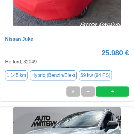
Nissan Juke
25.980 €
Herford, 32049
1.145 km
Hybrid (Benzin/Elekt
69 kw (94 PS)
➜
★
➦