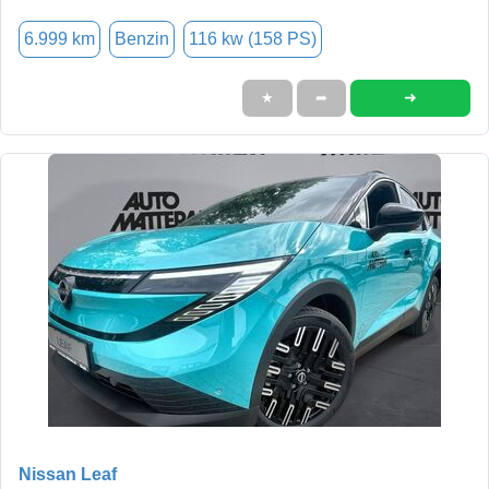
6.999 km
Benzin
116 kw (158 PS)
➜
★
➦
Nissan Leaf