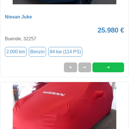
Nissan Juke
25.980 €
Buende, 32257
2.000 km
Benzin
84 kw (114 PS)
➜
★
➦