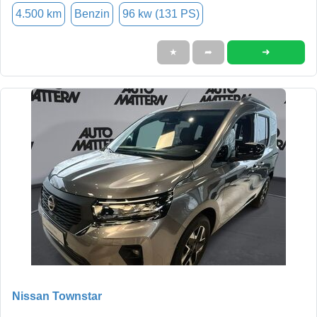
4.500 km
Benzin
96 kw (131 PS)
➜
★
➦
Nissan Townstar