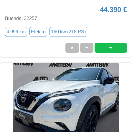
44.390 €
Buende, 32257
4.999 km
Elektro
160 kw (218 PS)
➜
★
➦