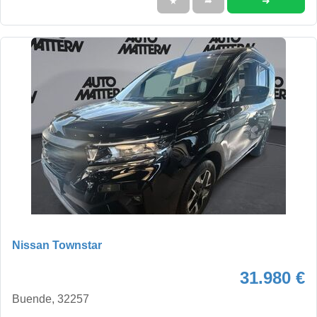
➜
★
➦
Nissan Townstar
31.980 €
Buende, 32257