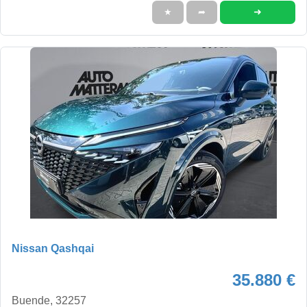
➜
★
➦
Nissan Qashqai
35.880 €
Buende, 32257