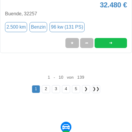
32.480 €
Buende, 32257
2.500 km
Benzin
96 kw (131 PS)
➜
★
➦
1 - 10 von 139
1
2
3
4
5
❯
❯❯