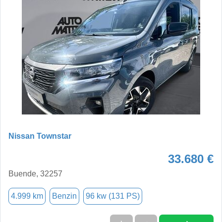
Nissan Townstar
33.680 €
Buende, 32257
4.999 km
Benzin
96 kw (131 PS)