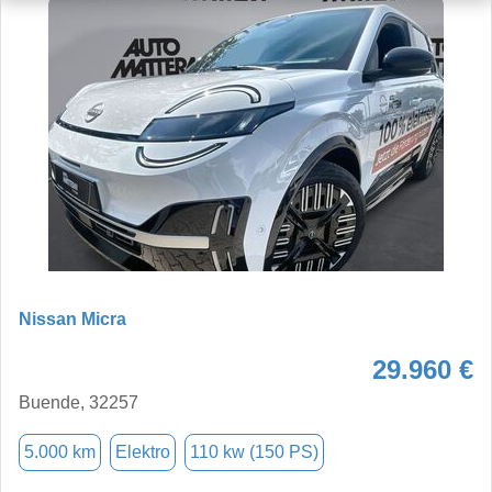
Nissan Micra
29.960 €
Buende, 32257
5.000 km
Elektro
110 kw (150 PS)