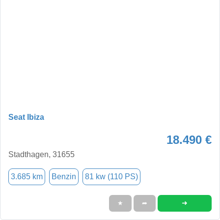
Seat Ibiza
18.490 €
Stadthagen, 31655
3.685 km
Benzin
81 kw (110 PS)
➜
★
➦