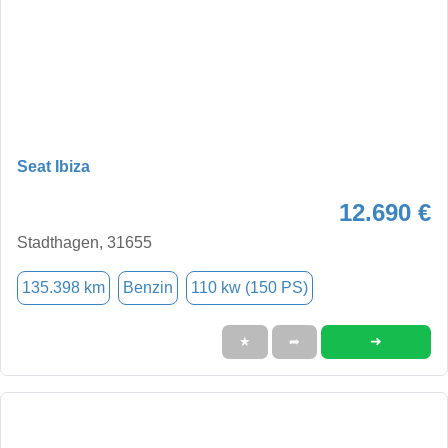
Seat Ibiza
12.690 €
Stadthagen, 31655
135.398 km
Benzin
110 kw (150 PS)
➜
★
➦