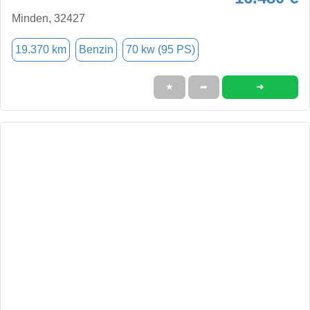
Minden, 32427
19.370 km
Benzin
70 kw (95 PS)
➜
★
➦