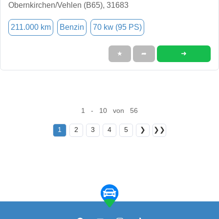
Obernkirchen/Vehlen (B65), 31683
211.000 km
Benzin
70 kw (95 PS)
➜
★
➦
1 - 10 von 56
1
2
3
4
5
❯
❯❯