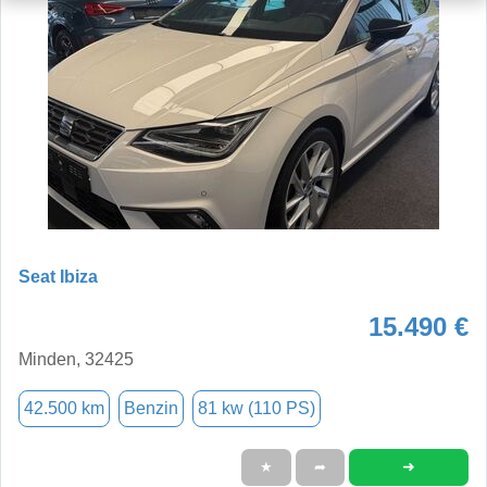
Seat Ibiza
15.490 €
Minden, 32425
42.500 km
Benzin
81 kw (110 PS)
➜
★
➦