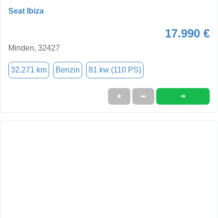
Seat Ibiza
17.990 €
Minden, 32427
32.271 km
Benzin
81 kw (110 PS)
➜
★
➦