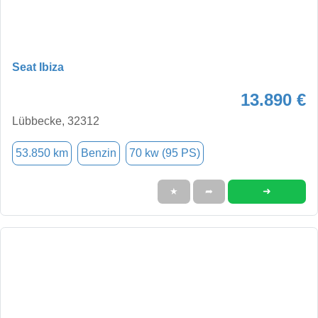
Seat Ibiza
13.890 €
Lübbecke, 32312
53.850 km
Benzin
70 kw (95 PS)
➜
★
➦