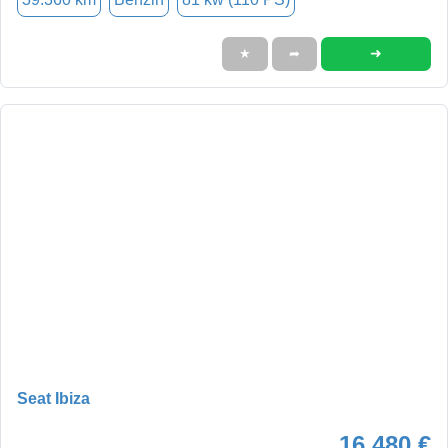
➜
★
➦
Seat Ibiza
16.480 €