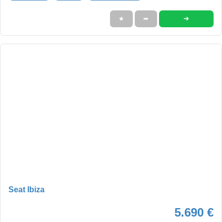
➜
★
➦
Seat Ibiza
5.690 €