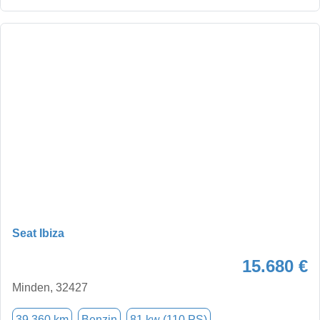
Seat Ibiza
15.680 €
Minden, 32427
39.360 km
Benzin
81 kw (110 PS)