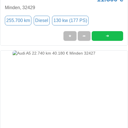
Minden, 32429
255.700 km
Diesel
130 kw (177 PS)
➜
★
➦