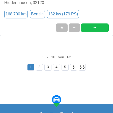
Hiddenhausen, 32120
168.700 km
Benzin
132 kw (179 PS)
➜
★
➦
1 - 10 von 62
1
2
3
4
5
❯
❯❯