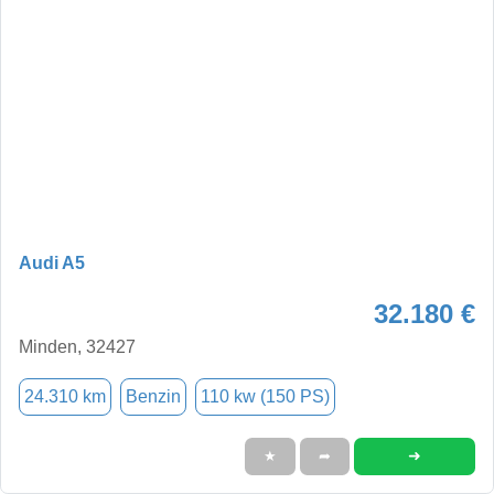
Audi A5
32.180 €
Minden, 32427
24.310 km
Benzin
110 kw (150 PS)
➜
★
➦