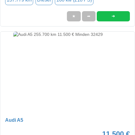
➜
★
➦
Audi A5
11.500 €