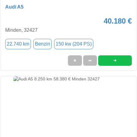
Audi A5
40.180 €
Minden, 32427
22.740 km
Benzin
150 kw (204 PS)
➜
★
➦