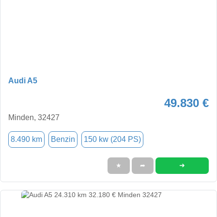
Audi A5
49.830 €
Minden, 32427
8.490 km
Benzin
150 kw (204 PS)
➜
★
➦