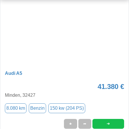
Audi A5
41.380 €
Minden, 32427
8.080 km
Benzin
150 kw (204 PS)
➜
★
➦