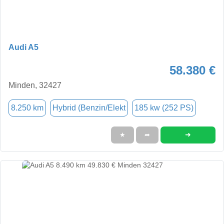
Audi A5
58.380 €
Minden, 32427
8.250 km
Hybrid (Benzin/Elekt
185 kw (252 PS)
➜
★
➦