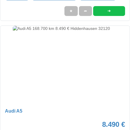
➜
★
➦
Audi A5
8.490 €