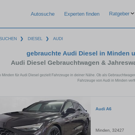
Ratgeber
Autosuche
Experten finden
SUCHEN
❯
DIESEL
❯
AUDI
gebrauchte Audi Diesel in Minden 
Audi Diesel Gebrauchtwagen & Jahresw
n Minden für Audi Diesel gezielt Fahrzeuge in deiner Nähe. Ob als Gebrauchtwagen
Fahrzeuge von Audi in Minden verf
Audi A6
Minden, 32427