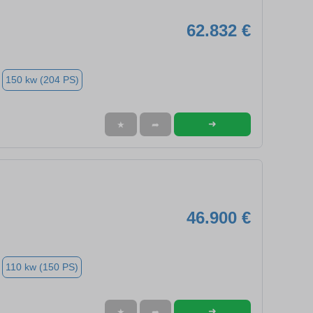
62.832 €
150 kw (204 PS)
➜
★
➦
46.900 €
110 kw (150 PS)
➜
★
➦