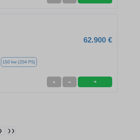
62.900 €
150 kw (204 PS)
➜
★
➦
❯
❯❯