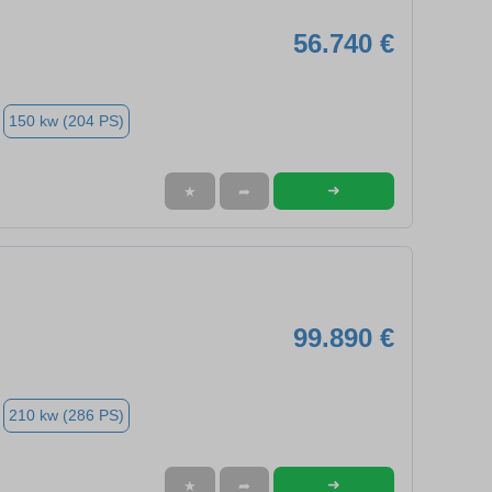
56.740 €
150 kw (204 PS)
➜
★
➦
99.890 €
210 kw (286 PS)
➜
★
➦