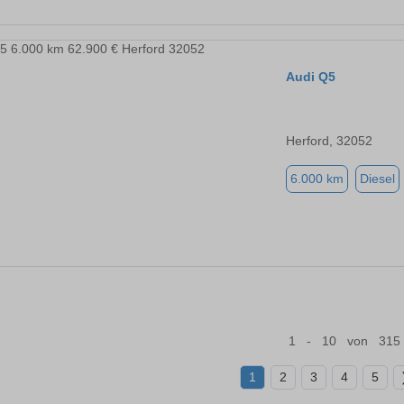
Audi Q5
Herford, 32052
6.000 km
Diesel
1 - 10 von 315
1
2
3
4
5