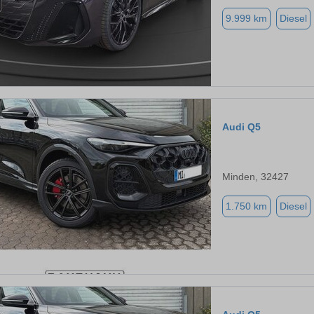
9.999 km
Diesel
Audi Q5
Minden, 32427
1.750 km
Diesel