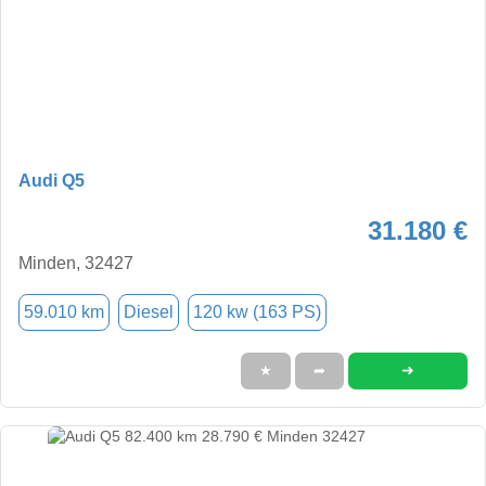
Audi Q5
31.180 €
Minden, 32427
59.010 km
Diesel
120 kw (163 PS)
➜
★
➦