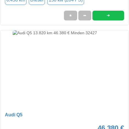
➜
★
➦
Audi Q5
46.380 €