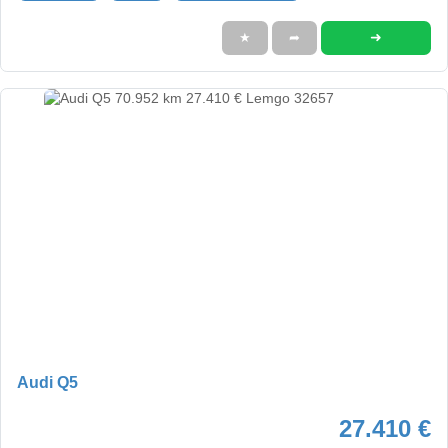
➜
★
➦
Audi Q5
27.410 €