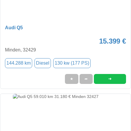
Audi Q5
15.399 €
Minden, 32429
144.288 km
Diesel
130 kw (177 PS)
➜
★
➦