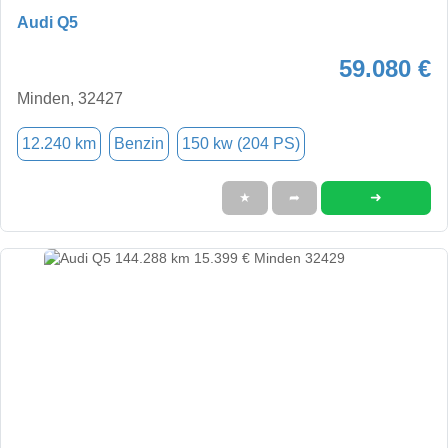
Audi Q5
59.080 €
Minden, 32427
12.240 km
Benzin
150 kw (204 PS)
➜
★
➦