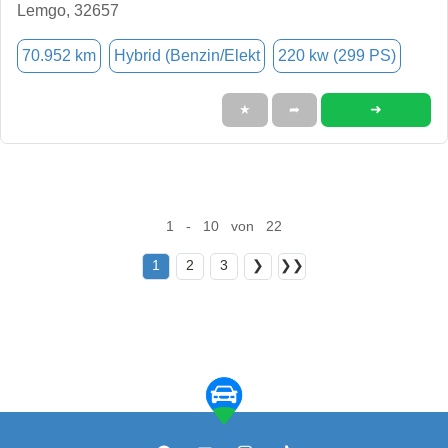
Lemgo, 32657
70.952 km
Hybrid (Benzin/Elekt
220 kw (299 PS)
➜
★
➦
1 - 10 von 22
1
2
3
❯
❯❯