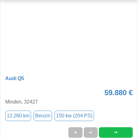
Audi Q5
59.880 €
Minden, 32427
12.260 km
Benzin
150 kw (204 PS)
➜
★
➦