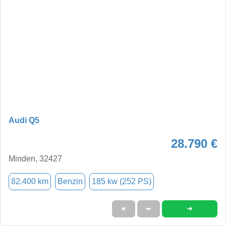
Audi Q5
28.790 €
Minden, 32427
82.400 km
Benzin
185 kw (252 PS)
➜
★
➦