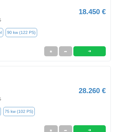
18.450 €
5
l
90 kw (122 PS)
➜
★
➦
28.260 €
5
75 kw (102 PS)
➜
★
➦