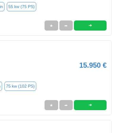
in
55 kw (75 PS)
➜
★
➦
15.950 €
n
75 kw (102 PS)
➜
★
➦