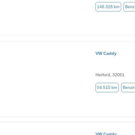
148.328 km
Benz
VW Caddy
Herford, 32051
54.510 km
Benzi
VW Caddy