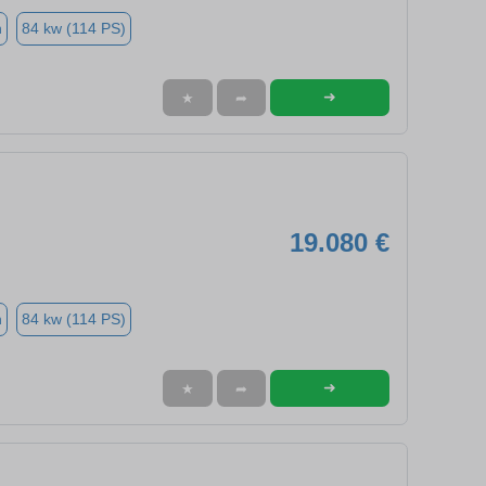
n
84 kw (114 PS)
➜
★
➦
19.080 €
n
84 kw (114 PS)
➜
★
➦