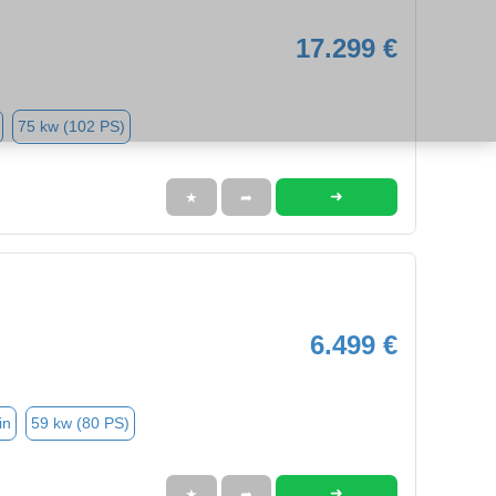
17.299 €
75 kw (102 PS)
➜
★
➦
6.499 €
in
59 kw (80 PS)
➜
★
➦