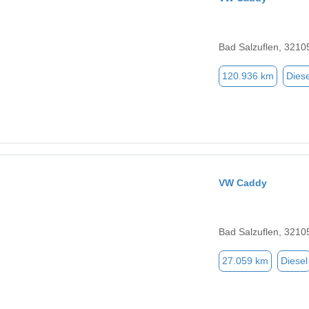
Bad Salzuflen, 3210
120.936 km
Diese
VW Caddy
Bad Salzuflen, 3210
27.059 km
Diesel