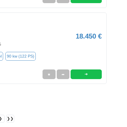
18.450 €
5
l
90 kw (122 PS)
➜
★
➦
❯
❯❯