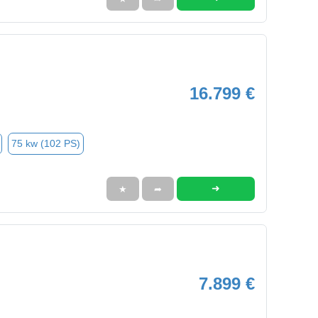
16.799 €
75 kw (102 PS)
➜
★
➦
7.899 €