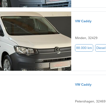
VW Caddy
Minden, 32429
88.000 km
Diesel
VW Caddy
Petershagen, 32469