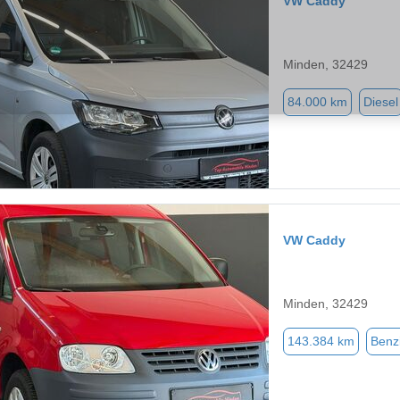
VW Caddy
Minden, 32429
84.000 km
Diesel
VW Caddy
Minden, 32429
143.384 km
Benz