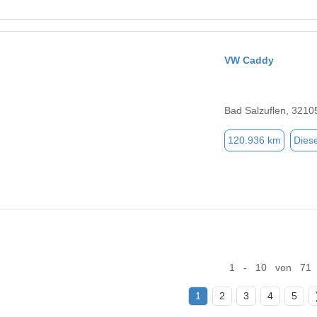
VW Caddy
Bad Salzuflen, 3210
120.936 km
Diese
1 - 10 von 71
1
2
3
4
5