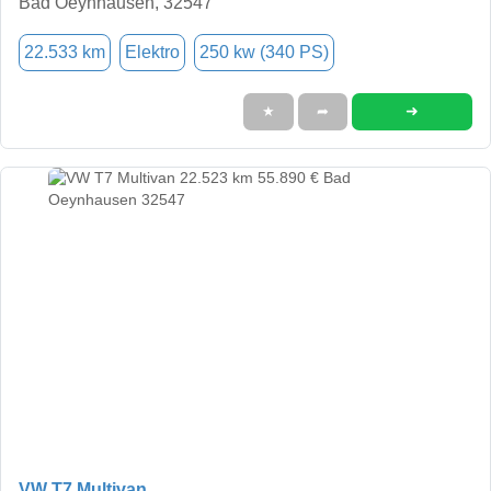
Bad Oeynhausen, 32547
22.533 km
Elektro
250 kw (340 PS)
➜
★
➦
VW T7 Multivan