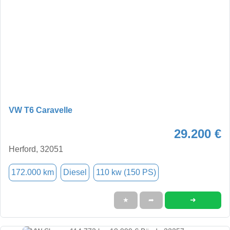
VW T6 Caravelle
29.200 €
Herford, 32051
172.000 km
Diesel
110 kw (150 PS)
➜
★
➦