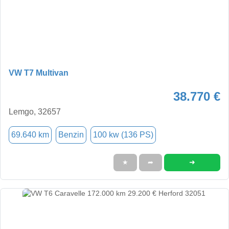
VW T7 Multivan
38.770 €
Lemgo, 32657
69.640 km
Benzin
100 kw (136 PS)
➜
★
➦