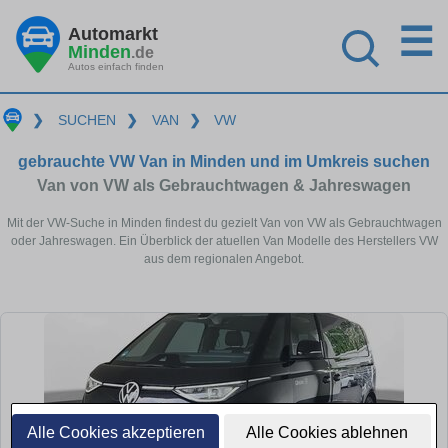
☰
Automarkt
Minden
.de
Autos einfach finden
❯
SUCHEN
❯
VAN
❯
VW
gebrauchte VW Van in Minden und im Umkreis suchen
Van von VW als Gebrauchtwagen & Jahreswagen
Mit der VW-Suche in Minden findest du gezielt Van von VW als Gebrauchtwagen
oder Jahreswagen. Ein Überblick der atuellen Van Modelle des Herstellers VW
aus dem regionalen Angebot.
Alle Cookies akzeptieren
Alle Cookies ablehnen