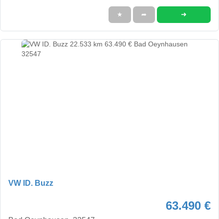
➜
★
➦
VW ID. Buzz
63.490 €