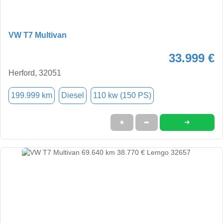
VW T7 Multivan
33.999 €
Herford, 32051
199.999 km
Diesel
110 kw (150 PS)
➜
★
➦