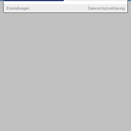
Copyright © 2000 - 2026 | 1A Infosysteme GmbH | Content by: 1a-sites-autos
Einstellungen
Datenschutzerklärung
08.08.2026