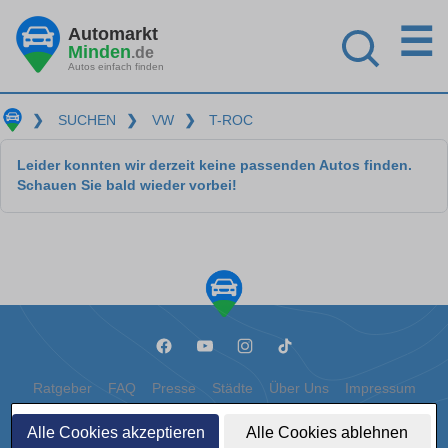
☰
Automarkt
Minden
.de
Autos einfach finden
❯
SUCHEN
❯
VW
❯
T-ROC
Leider konnten wir derzeit keine passenden Autos finden.
Schauen Sie bald wieder vorbei!
Ratgeber
FAQ
Presse
Städte
Über Uns
Impressum
Datenschutz
Cookies
Alle Cookies akzeptieren
Alle Cookies ablehnen