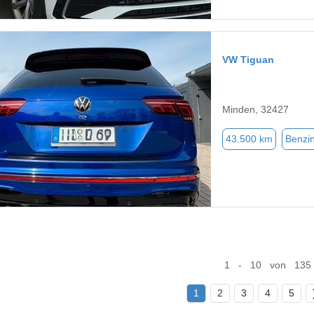
VW Tiguan
Minden, 32427
43.500 km
Benzi
1 - 10 von 135
1
2
3
4
5