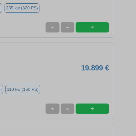
n
235 kw (320 PS)
➜
★
➦
19.899 €
l
110 kw (150 PS)
➜
★
➦