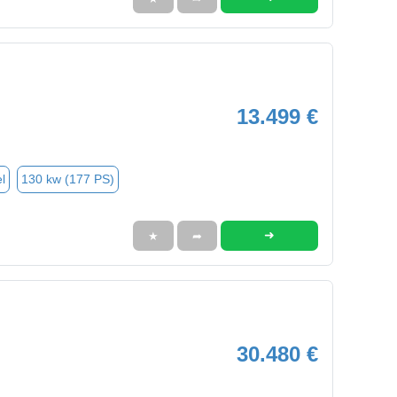
13.499 €
l
130 kw (177 PS)
➜
★
➦
30.480 €