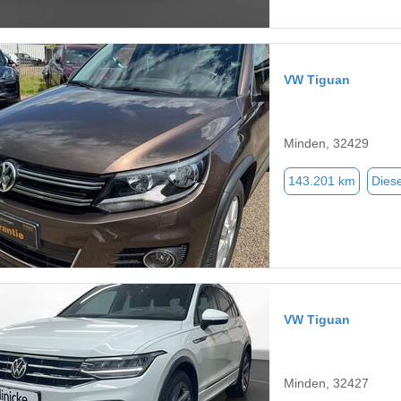
VW Tiguan
Minden, 32429
143.201 km
Diese
VW Tiguan
Minden, 32427