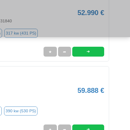
52.990 €
 31840
n
317 kw (431 PS)
➜
★
➦
59.888 €
n
390 kw (530 PS)
➜
★
➦