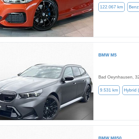
122.067 km
Benz
BMW M5
Bad Oeynhausen, 3
9.531 km
Hybrid 
BMW M850