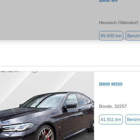
BMW M4
Hessisch Oldendorf,
85.600 km
Benzi
BMW M550
Bünde, 32257
41.911 km
Benzi