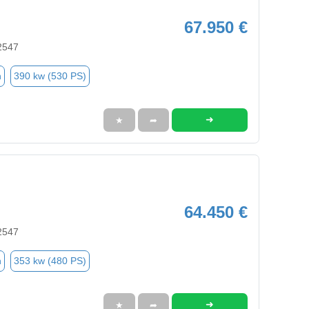
67.950 €
2547
n
390 kw (530 PS)
➜
★
➦
64.450 €
2547
n
353 kw (480 PS)
➜
★
➦