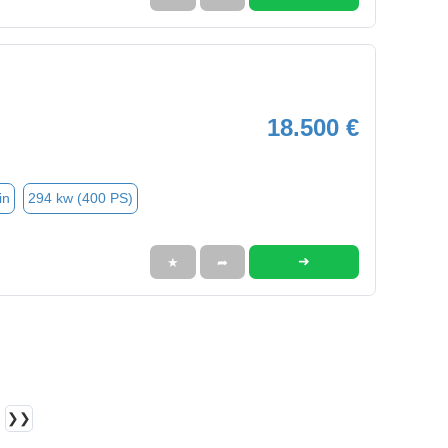
18.500 €
in
294 kw (400 PS)
➜
★
➦
❯❯