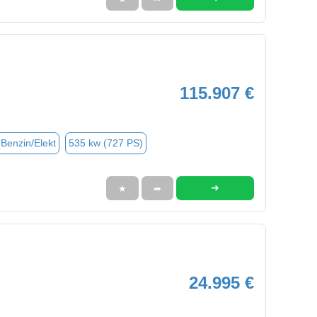
115.907 €
(Benzin/Elekt
535 kw (727 PS)
➜
★
➦
24.995 €