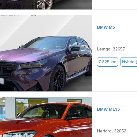
BMW M5
Lemgo, 32657
7.825 km
Hybrid 
BMW M135
Herford, 32052