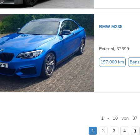
BMW M235
Extertal, 32699
157.000 km
Benz
1 - 10 von 37
1
2
3
4
❯