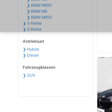
❯ BMW M550
❯ BMW M6
❯ BMW M850
❯ X-Reihe
❯ Z-Reihe
Antriebsart
❯ Hybrid
❯ Diesel
Fahrzeugklassen
❯ SUV