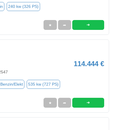
in
240 kw (326 PS)
➜
★
➦
114.444 €
2547
(Benzin/Elekt
535 kw (727 PS)
➜
★
➦