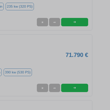
in
235 kw (320 PS)
➜
★
➦
71.790 €
n
390 kw (530 PS)
➜
★
➦