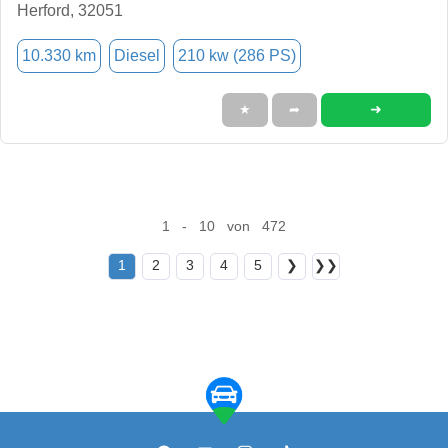
Herford, 32051
10.330 km
Diesel
210 kw (286 PS)
➜
★
➦
1 - 10 von 472
1
2
3
4
5
❯
❯❯