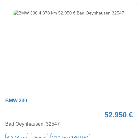
BMW 330
52.950 €
Bad Oeynhausen, 32547
4.378 km
Diesel
210 kw (286 PS)