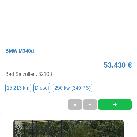
BMW M340d
53.430 €
Bad Salzuflen, 32108
15.213 km
Diesel
250 kw (340 PS)
➜
★
➦