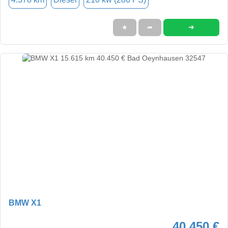
➜
★
➦
BMW X1
40.450 €