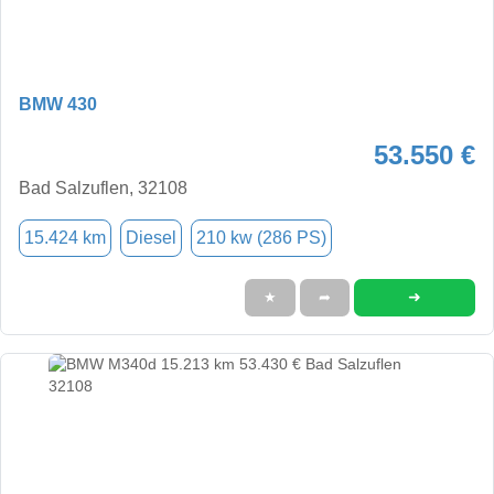
BMW 430
53.550 €
Bad Salzuflen, 32108
15.424 km
Diesel
210 kw (286 PS)
➜
★
➦