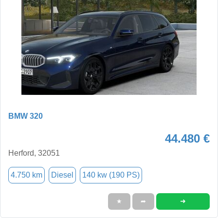
BMW 320
44.480 €
Herford, 32051
4.750 km
Diesel
140 kw (190 PS)
➜
★
➦