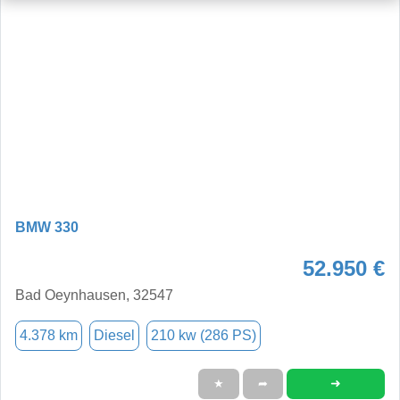
BMW 330
52.950 €
Bad Oeynhausen, 32547
4.378 km
Diesel
210 kw (286 PS)
➜
★
➦