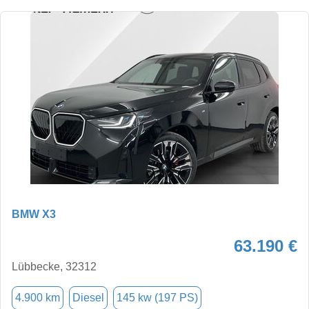
BMW X3
63.190 €
Lübbecke, 32312
4.900 km
Diesel
145 kw (197 PS)