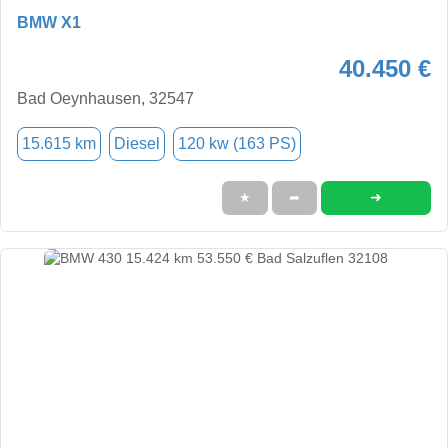
BMW X1
40.450 €
Bad Oeynhausen, 32547
15.615 km
Diesel
120 kw (163 PS)
➜
★
➦