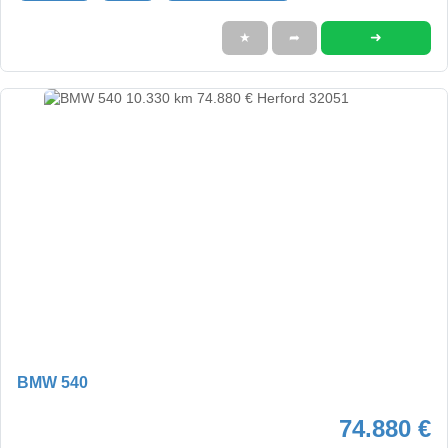
➜
★
➦
BMW 540
74.880 €