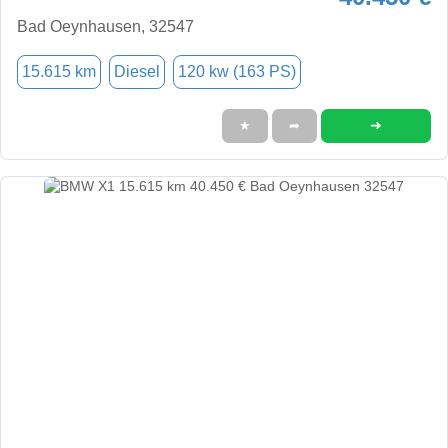
Bad Oeynhausen, 32547
15.615 km
Diesel
120 kw (163 PS)
➜
★
➦