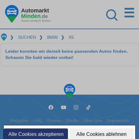
☰
Automarkt
Minden
.de
Autos einfach finden
❯
SUCHEN
❯
BMW
❯
X5
Leider konnten wir derzeit keine passenden Autos finden.
Schauen Sie bald wieder vorbei!
Ratgeber
FAQ
Presse
Städte
Über Uns
Impressum
Datenschutz
Cookies
Alle Cookies akzeptieren
Alle Cookies ablehnen