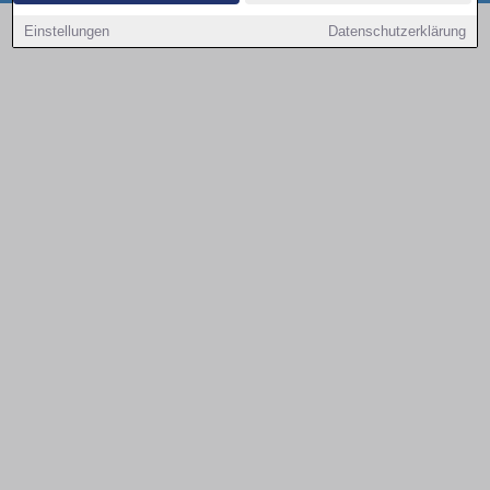
Copyright © 2000 - 2026 | 1A Infosysteme GmbH | Content by: 1a-sites-autos
Einstellungen
Datenschutzerklärung
08.08.2026