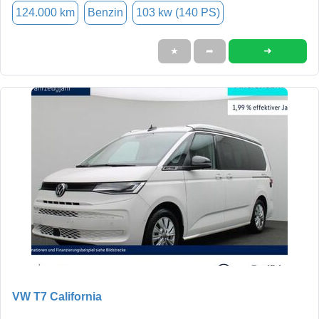
124.000 km
Benzin
103 kw (140 PS)
➜
★
➦
VW T7 California