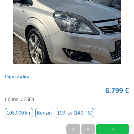
Opel Zafira
6.799 €
Löhne, 32584
108.000 km
Benzin
103 kw (140 PS)
➜
★
➦