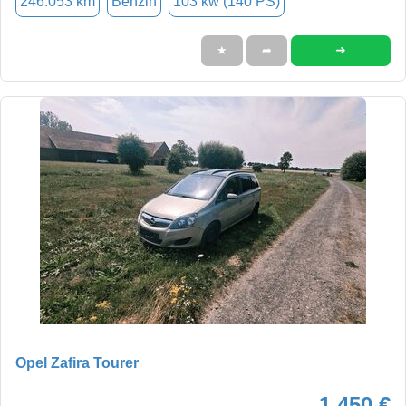
246.053 km
Benzin
103 kw (140 PS)
➜
★
➦
Opel Zafira Tourer
1.450 €