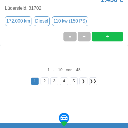
Lüdersfeld, 31702
172.000 km
Diesel
110 kw (150 PS)
➜
★
➦
1 - 10 von 48
1
2
3
4
5
❯
❯❯