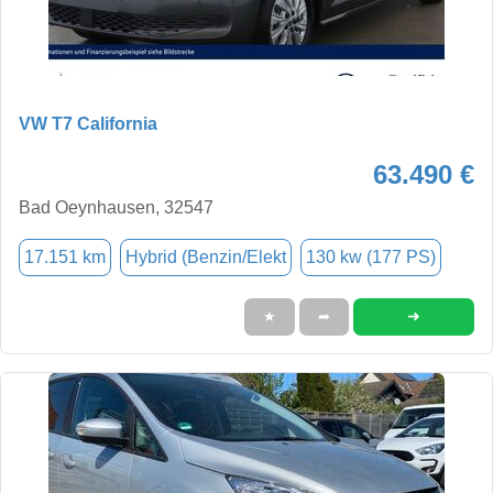
VW T7 California
63.490 €
Bad Oeynhausen, 32547
17.151 km
Hybrid (Benzin/Elekt
130 kw (177 PS)
➜
★
➦