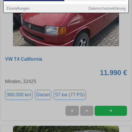
Einstellungen
Datenschutzerklärung
VW T4 California
11.990 €
Minden, 32425
380.000 km
Diesel
57 kw (77 PS)
➜
★
➦