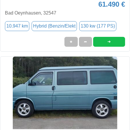
61.490 €
Bad Oeynhausen, 32547
10.947 km
Hybrid (Benzin/Elekt
130 kw (177 PS)
➜
★
➦