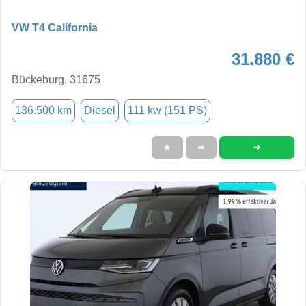
VW T4 California
31.880 €
Bückeburg, 31675
136.500 km
Diesel
111 kw (151 PS)
➜
★
➦