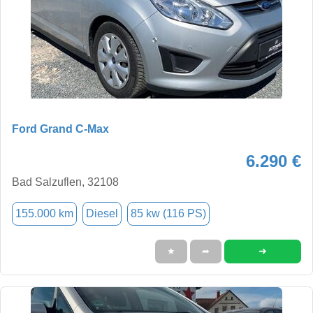
Ford Grand C-Max
6.290 €
Bad Salzuflen, 32108
155.000 km
Diesel
85 kw (116 PS)
➜
★
➦