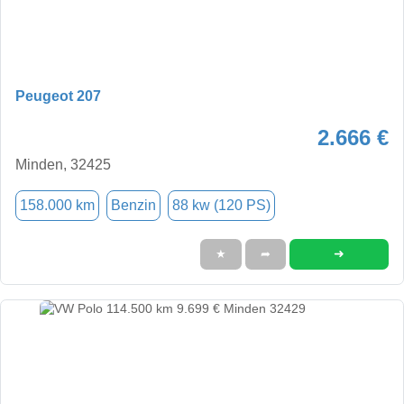
Peugeot 207
2.666 €
Minden, 32425
158.000 km
Benzin
88 kw (120 PS)
➜
★
➦