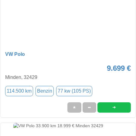
VW Polo
9.699 €
Minden, 32429
114.500 km
Benzin
77 kw (105 PS)
➜
★
➦