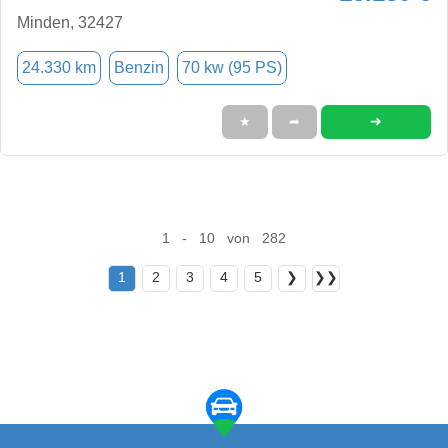
Minden, 32427
24.330 km
Benzin
70 kw (95 PS)
➜
★
➦
1 - 10 von 282
1
2
3
4
5
❯
❯❯