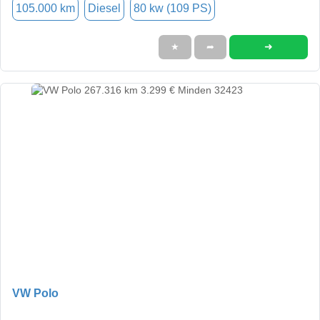
105.000 km
Diesel
80 kw (109 PS)
➜
★
➦
VW Polo