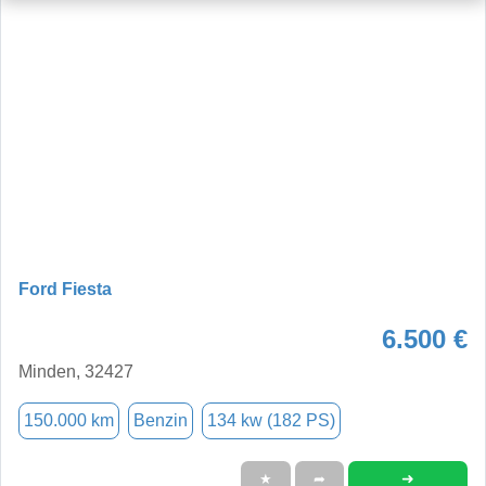
Ford Fiesta
6.500 €
Minden, 32427
150.000 km
Benzin
134 kw (182 PS)
➜
★
➦