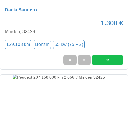
Dacia Sandero
1.300 €
Minden, 32429
129.108 km
Benzin
55 kw (75 PS)
➜
★
➦