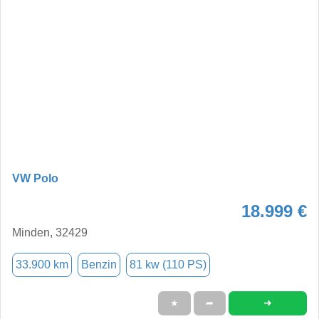
VW Polo
18.999 €
Minden, 32429
33.900 km
Benzin
81 kw (110 PS)
➜
★
➦