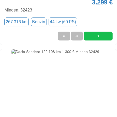
3.299 €
Minden, 32423
267.316 km
Benzin
44 kw (60 PS)
➜
★
➦