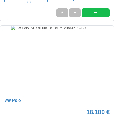
➜
★
➦
VW Polo
18.180 €