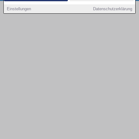
Copyright © 2000 - 2026 | 1A Infosysteme GmbH | Content by: 1a-sites-autos
Einstellungen
Datenschutzerklärung
08.08.2026