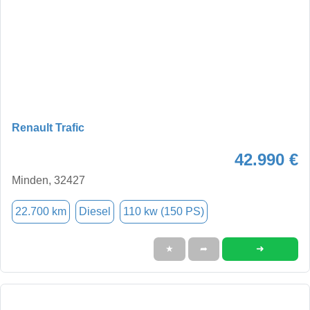
Renault Trafic
42.990 €
Minden, 32427
22.700 km
Diesel
110 kw (150 PS)
➜
★
➦