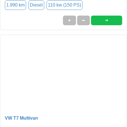
1.990 km
Diesel
110 kw (150 PS)
➜
★
➦
VW T7 Multivan