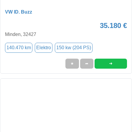
VW ID. Buzz
35.180 €
Minden, 32427
140.470 km
Elektro
150 kw (204 PS)
➜
★
➦