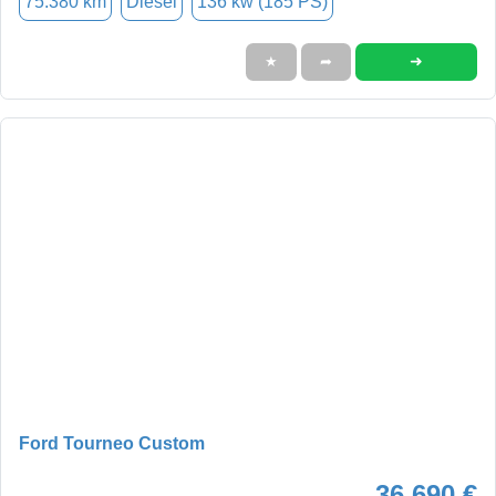
75.380 km
Diesel
136 kw (185 PS)
➜
★
➦
Ford Tourneo Custom
36.690 €