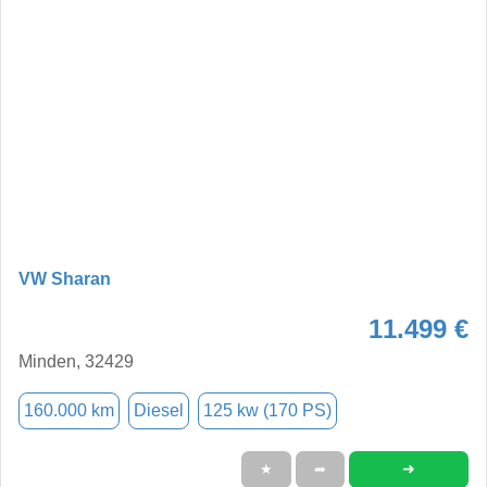
VW Sharan
11.499 €
Minden, 32429
160.000 km
Diesel
125 kw (170 PS)
➜
★
➦