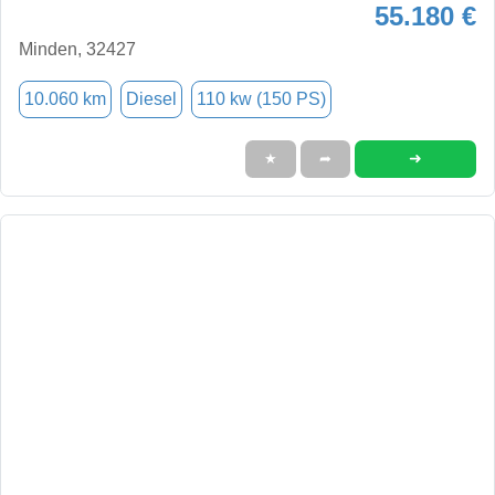
55.180 €
Minden, 32427
10.060 km
Diesel
110 kw (150 PS)
➜
★
➦