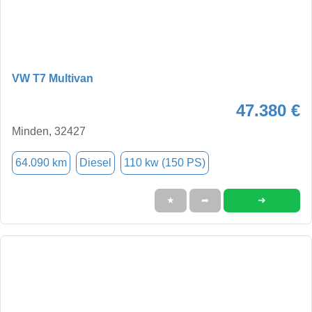
VW T7 Multivan
47.380 €
Minden, 32427
64.090 km
Diesel
110 kw (150 PS)
➜
★
➦