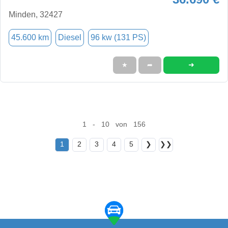
Minden, 32427
45.600 km
Diesel
96 kw (131 PS)
➜
★
➦
1 - 10 von 156
1
2
3
4
5
❯
❯❯