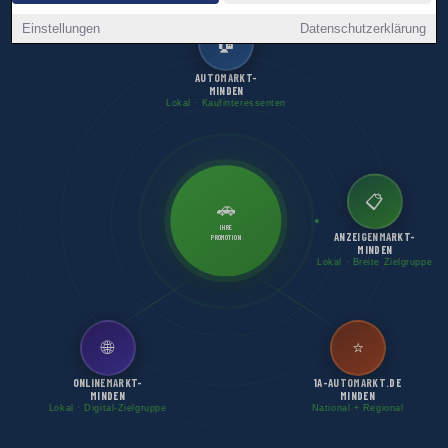
Einstellungen
Datenschutzerklärung
🏠
AUTOMARKT-
MINDEN
Lokal · Kaufinteressenten
📋
🚗
IHRE
ANZEIGENMARKT-
PROMOTION
MINDEN
Lokal · Breite Zielgruppe
🌐
⭐
ONLINEMARKT-
1A-AUTOMARKT.DE
MINDEN
MINDEN
Lokal · Digital-Zielgruppe
National + Regional