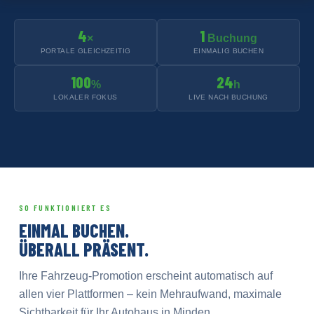
4
1
×
Buchung
PORTALE GLEICHZEITIG
EINMALIG BUCHEN
100
24
%
h
LOKALER FOKUS
LIVE NACH BUCHUNG
SO FUNKTIONIERT ES
EINMAL BUCHEN.
ÜBERALL PRÄSENT.
Ihre Fahrzeug-Promotion erscheint automatisch auf
allen vier Plattformen – kein Mehraufwand, maximale
Sichtbarkeit für Ihr Autohaus in Minden.