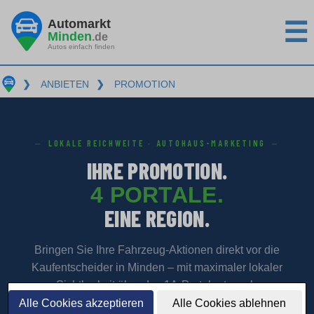
Automarkt
☰
Minden
.de
Autos einfach finden
❯
ANBIETEN
❯
PROMOTION
LOKALE REICHWEITE · AUTOHAUS-MARKETING
IHRE PROMOTION.
4 PORTALE.
EINE REGION.
Bringen Sie Ihre Fahrzeug-Aktionen direkt vor die
Kaufentscheider in Minden – mit maximaler lokaler
Sichtbarkeit über das 1A-Portalnetzwerk.
Alle Cookies akzeptieren
Alle Cookies ablehnen