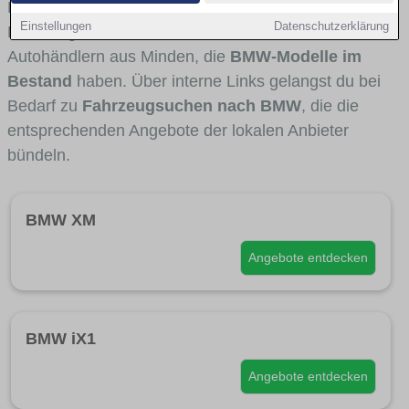
Fahrertypen die Marke interessant ist. Viele
Einstellungen
Datenschutzerklärung
Fahrzeuge stammen von Autohäusern und
Autohändlern aus Minden, die
BMW-Modelle im
Bestand
haben. Über interne Links gelangst du bei
Bedarf zu
Fahrzeugsuchen nach BMW
, die die
entsprechenden Angebote der lokalen Anbieter
bündeln.
BMW XM
Angebote entdecken
BMW iX1
Angebote entdecken