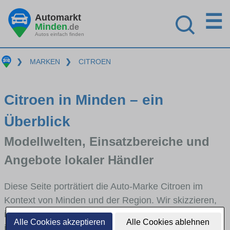
☰
Automarkt
Minden
.de
Autos einfach finden
❯
MARKEN
❯
CITROEN
Citroen in Minden – ein
Überblick
Modellwelten, Einsatzbereiche und
Angebote lokaler Händler
Diese Seite porträtiert die Auto-Marke Citroen im
Kontext von Minden und der Region. Wir skizzieren,
in welchen Fahrzeugklassen Citroen stark vertreten
Alle Cookies akzeptieren
Alle Cookies ablehnen
ist, welche Modellreihen häufig im Stadt- und