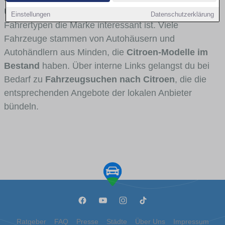
Umlandverkehr zu sehen sind und für welche
Einstellungen
Datenschutzerklärung
Fahrertypen die Marke interessant ist. Viele
Fahrzeuge stammen von Autohäusern und
Autohändlern aus Minden, die
Citroen-Modelle im
Bestand
haben. Über interne Links gelangst du bei
Bedarf zu
Fahrzeugsuchen nach Citroen
, die die
entsprechenden Angebote der lokalen Anbieter
bündeln.
Ratgeber
FAQ
Presse
Städte
Über Uns
Impressum