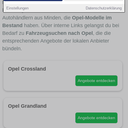
Fahrertypen die Marke interessant ist. Viele
Einstellungen
Datenschutzerklärung
Fahrzeuge stammen von Autohäusern und
Autohändlern aus Minden, die
Opel-Modelle im
Bestand
haben. Über interne Links gelangst du bei
Bedarf zu
Fahrzeugsuchen nach Opel
, die die
entsprechenden Angebote der lokalen Anbieter
bündeln.
Opel Crossland
Angebote entdecken
Opel Grandland
Angebote entdecken