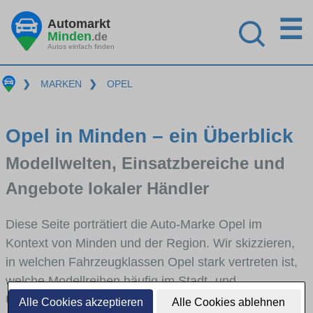
☰
Automarkt
Minden
.de
Autos einfach finden
❯
MARKEN
❯
OPEL
Opel in Minden – ein Überblick
Modellwelten, Einsatzbereiche und
Angebote lokaler Händler
Diese Seite porträtiert die Auto-Marke Opel im
Kontext von Minden und der Region. Wir skizzieren,
in welchen Fahrzeugklassen Opel stark vertreten ist,
welche Modellreihen häufig im Stadt- und
Umlandverkehr zu sehen sind und für welche
Alle Cookies akzeptieren
Alle Cookies ablehnen