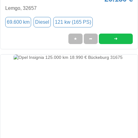
Lemgo, 32657
69.600 km
Diesel
121 kw (165 PS)
➜
★
➦