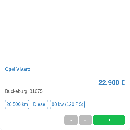
Opel Vivaro
22.900 €
Bückeburg, 31675
28.500 km
Diesel
88 kw (120 PS)
➜
★
➦