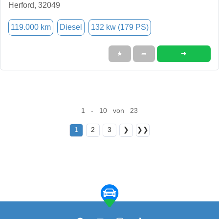
Herford, 32049
119.000 km
Diesel
132 kw (179 PS)
➜
★
➦
1 - 10 von 23
1
2
3
❯
❯❯