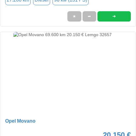
➜
★
➦
Opel Movano
20.150 €