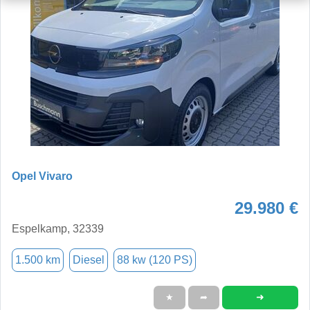
Opel Vivaro
29.980 €
Espelkamp, 32339
1.500 km
Diesel
88 kw (120 PS)
➜
★
➦