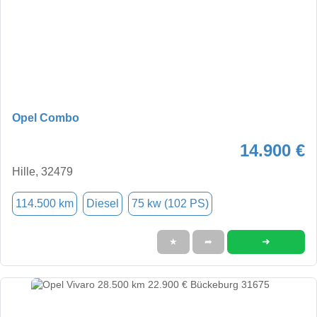
Opel Combo
14.900 €
Hille, 32479
114.500 km
Diesel
75 kw (102 PS)
➜
★
➦