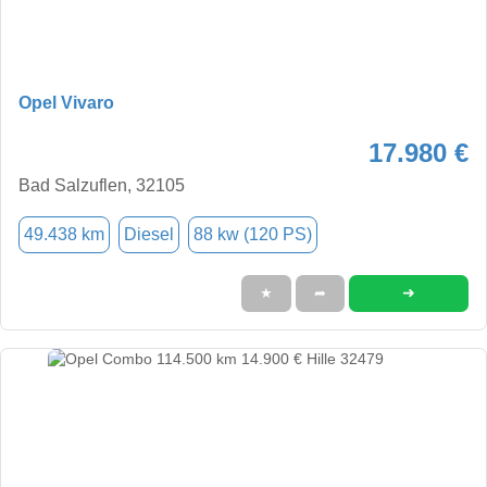
Opel Vivaro
17.980 €
Bad Salzuflen, 32105
49.438 km
Diesel
88 kw (120 PS)
➜
★
➦