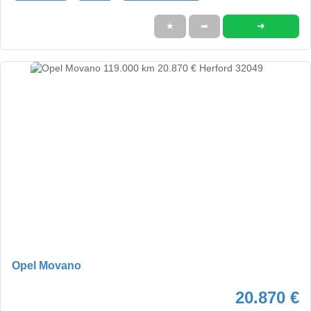
➜
★
➦
Opel Movano
20.870 €