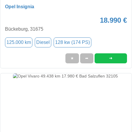
Opel Insignia
18.990 €
Bückeburg, 31675
125.000 km
Diesel
128 kw (174 PS)
➜
★
➦