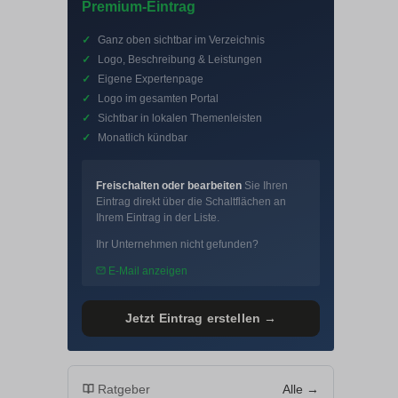
Premium-Eintrag
✓
Ganz oben sichtbar im Verzeichnis
✓
Logo, Beschreibung & Leistungen
✓
Eigene Expertenpage
✓
Logo im gesamten Portal
✓
Sichtbar in lokalen Themenleisten
✓
Monatlich kündbar
Freischalten oder bearbeiten
Sie Ihren
Eintrag direkt über die Schaltflächen an
Ihrem Eintrag in der Liste.
Ihr Unternehmen nicht gefunden?
E-Mail anzeigen
Jetzt Eintrag erstellen →
Ratgeber
Alle →