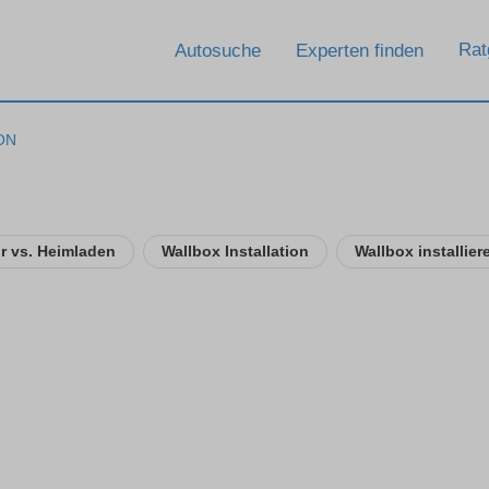
Rat
Autosuche
Experten finden
ON
ur vs. Heimladen
Wallbox Installation
Wallbox installier