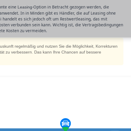
önnte eine
-Option in Betracht gezogen werden, die
Leasing
 anwendet. In in Minden gibt es Händler, die auf Leasing ohne
i handelt es sich jedoch oft um Restwertleasing, das mit
osten verbunden sein kann. Wichtig ist, die Vertragsbedingungen
ete Kosten zu vermeiden.
skunft regelmäßig und nutzen Sie die Möglichkeit, Korrekturen
ität zu verbessern. Das kann Ihre Chancen auf bessere