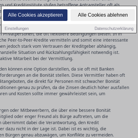
n und Kreditinstitute stufen betroffene Antragsteller oft als
sen und strikteren Kreditbedingungen niederschlägt. Dies kann
Alle Cookies akzeptieren
Alle Cookies ablehnen
ls auch die Gesamtkosten des Kredits erheblich steigern. Viele
, auf andere Finanzierungsmöglichkeiten auszuweichen.
Einstellungen
Datenschutzerklärung
n Privatpersonen, die oft flexiblere Bedingungen bieten. In in
che Peer-to-Peer-Kredite vermitteln und somit eine interessante
onen jedoch stark vom Vertrauen der Kreditgeber abhängig,
anzielle Situation und Rückzahlungsfähigkeit notwendig ist.
ktive Mitarbeit bei der Vermittlung.
nden können eine Option darstellen, da sie oft mit Banken
orderungen an die Bonität stellen. Diese Vermittler haben oft
ditangeboten, die direkt für Personen mit schwacher Bonität
onditionen genau zu prüfen, da die Zinsen deutlich höher ausfallen
hren und Kosten sollte immer gewährleistet sein, um
ürgen oder Mitbewerbern, die über eine bessere Bonität
itglied oder enger Freund als Bürge auftreten, um die
n übernimmt dabei die Verantwortung, den Kredit
 dazu nicht in der Lage ist. Dabei ist es wichtig, die
 den Bürgen genau abzuwägen, um Konflikte zu vermeiden.