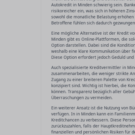
Autokredit in Minden schwierig sein. Banke
risikoreicher ein, was sich in höheren Zin
sowohl die monatliche Belastung erhöhen a
Betroffene fühlen sich dadurch gezwungen
Eine mögliche Alternative ist der Kredit vo
Minden gibt es Online-Plattformen, die sol
Option darstellen. Dabei sind die Konditi
weshalb eine klare Kommunikation über fin
Diese Option erfordert jedoch Geduld und a
Auch spezialisierte Kreditvermittler in Mi
zusammenarbeiten, die weniger strikte Anf
Zugang zu einer breiteren Palette von Kre
konzipiert sind. Wichtig ist hierbei, die K
können. Transparenz bezüglich aller Gebü
Überraschungen zu vermeiden.
Ein weiterer Ansatz ist die Nutzung von B
verfügen. In in Minden kann ein Familienm
Kreditchancen zu verbessern. Diese Perso
zurückzuzahlen, falls der Hauptkreditnehmer
finanziellen und persönlichen Risiken für