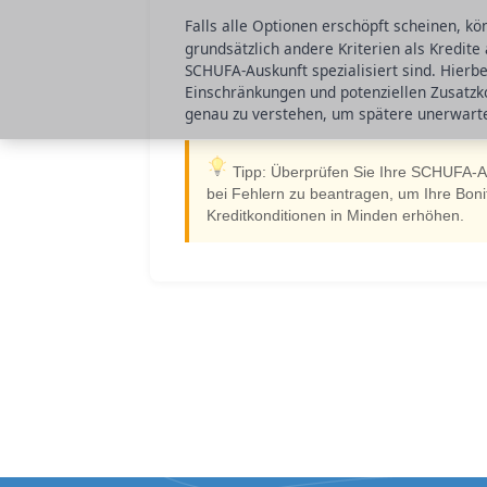
Falls alle Optionen erschöpft scheinen, k
grundsätzlich andere Kriterien als Kredite
SCHUFA-Auskunft spezialisiert sind. Hierbe
Einschränkungen und potenziellen Zusatzk
genau zu verstehen, um spätere unerwart
Tipp: Überprüfen Sie Ihre SCHUFA-Au
bei Fehlern zu beantragen, um Ihre Bon
Kreditkonditionen in Minden erhöhen.