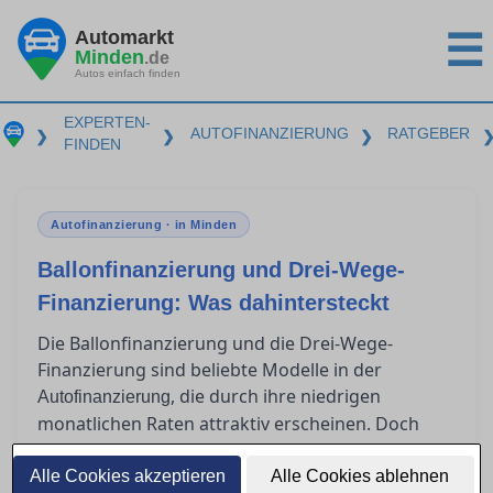
Automarkt
☰
Minden
.de
Autos einfach finden
EXPERTEN-
AUTOFINANZIERUNG
RATGEBER
❯
❯
❯
FINDEN
Autofinanzierung · in Minden
Ballonfinanzierung und Drei-Wege-
Finanzierung: Was dahintersteckt
Die Ballonfinanzierung und die Drei-Wege-
Finanzierung sind beliebte Modelle in der
, die durch ihre niedrigen
Autofinanzierung
monatlichen Raten attraktiv erscheinen. Doch
was passiert am Ende der Laufzeit? Für wen sind
diese Modelle geeignet, und welche Risiken
Alle Cookies akzeptieren
Alle Cookies ablehnen