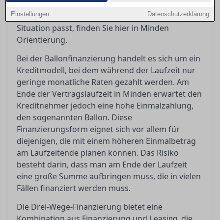
sollten Sie beachten? Wenn Sie sich fragen,
Einstellungen
Datenschutzerklärung
welches Finanzierungsmodell am besten zu Ihrer
Situation passt, finden Sie hier in Minden
Orientierung.
Bei der Ballonfinanzierung handelt es sich um ein
Kreditmodell, bei dem während der Laufzeit nur
geringe monatliche Raten gezahlt werden. Am
Ende der Vertragslaufzeit in Minden erwartet den
Kreditnehmer jedoch eine hohe Einmalzahlung,
den sogenannten Ballon. Diese
Finanzierungsform eignet sich vor allem für
diejenigen, die mit einem höheren Einmalbetrag
am Laufzeitende planen können. Das Risiko
besteht darin, dass man am Ende der Laufzeit
eine große Summe aufbringen muss, die in vielen
Fällen finanziert werden muss.
Die Drei-Wege-Finanzierung bietet eine
Kombination aus Finanzierung und
, die
Leasing