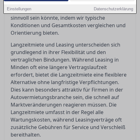
Nutzung und Bedarf variieren können. In diesem
Einstellungen
Datenschutzerklärung
Artikel beleuchten wir, welche Option für Sie
sinnvoll sein könnte, indem wir typische
Konditionen und Gesamtkosten vergleichen und
Orientierung bieten.
Langzeitmiete und Leasing unterscheiden sich
grundlegend in ihrer Flexibilität und den
vertraglichen Bindungen. Während Leasing in
Minden oft eine längere Vertragslaufzeit
erfordert, bietet die Langzeitmiete eine flexiblere
Alternative ohne langfristige Verpflichtungen.
Dies kann besonders attraktiv für Firmen in der
Autovermietungsbranche sein, die schnell auf
Marktveränderungen reagieren müssen. Die
Langzeitmiete umfasst in der Regel alle
Wartungskosten, während Leasingverträge oft
zusätzliche Gebühren für Service und Verschleiß
bereithalten.