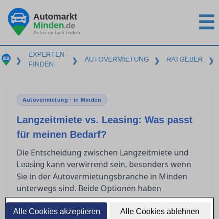
Automarkt
☰
Minden
.de
Autos einfach finden
EXPERTEN-
AUTOVERMIETUNG
RATGEBER
❯
❯
❯
❯
FINDEN
Autovermietung · in Minden
Langzeitmiete vs. Leasing: Was passt
für meinen Bedarf?
Die Entscheidung zwischen Langzeitmiete und
kann verwirrend sein, besonders wenn
Leasing
Sie in der Autovermietungsbranche in Minden
unterwegs sind. Beide Optionen haben
spezifische Vorteile und unterschiedliche
Kostenstrukturen, die je nach individueller
Alle Cookies akzeptieren
Alle Cookies ablehnen