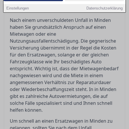
schnell an einen Ersatzwagen kommen und was
Einstellungen
Ihnen nach einem Unfall zusteht.
Datenschutzerklärung
Nach einem unverschuldeten Unfall in Minden
haben Sie grundsätzlich Anspruch auf einen
Mietwagen oder eine
Nutzungsausfallentschädigung. Die gegnerische
Versicherung übernimmt in der Regel die Kosten
für den Ersatzwagen, solange er der gleichen
Fahrzeugklasse wie Ihr beschädigtes Auto
entspricht. Wichtig ist, dass der Mietwagenbedarf
nachgewiesen wird und die Miete in einem
angemessenen Verhältnis zur Reparaturdauer
oder Wiederbeschaffungszeit steht. In in Minden
gibt es zahlreiche Autovermietungen, die auf
solche Fälle spezialisiert sind und Ihnen schnell
helfen können.
Um schnell an einen Ersatzwagen in Minden zu
gelangen, sollten Sie nach dem Unfall