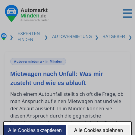
Automarkt
☰
Minden
.de
Autos einfach finden
EXPERTEN-
AUTOVERMIETUNG
RATGEBER
❯
❯
❯
❯
FINDEN
Autovermietung · in Minden
Mietwagen nach Unfall: Was mir
zusteht und wie es abläuft
Nach einem Autounfall stellt sich oft die Frage, ob
man Anspruch auf einen Mietwagen hat und wie
der Ablauf aussieht. In in Minden können Sie
diesen Anspruch durch die gegnerische
Versicherung geltend machen, die in der Regel
die Kosten übernimmt. Erfahren Sie, wie Sie
Alle Cookies akzeptieren
Alle Cookies ablehnen