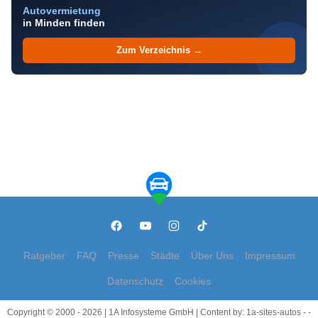
Autovermietung
in Minden finden
Zum Verzeichnis →
Ratgeber
FAQ
Presse
Städte
Über Uns
Impressum
Datenschutz
Cookies
Copyright © 2000 - 2026 | 1A Infosysteme GmbH | Content by: 1a-sites-autos - -