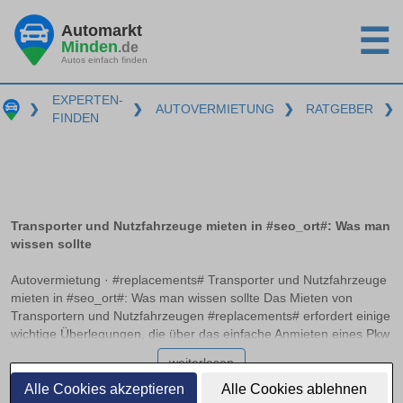
Automarkt
☰
Minden
.de
Autos einfach finden
EXPERTEN-
❯
❯
AUTOVERMIETUNG
❯
RATGEBER
❯
FINDEN
Transporter und Nutzfahrzeuge mieten in #seo_ort#: Was man
wissen sollte
Autovermietung · #replacements# Transporter und Nutzfahrzeuge
mieten in #seo_ort#: Was man wissen sollte Das Mieten von
Transportern und Nutzfahrzeugen #replacements# erfordert einige
wichtige Überlegungen, die über das einfache Anmieten eines Pkw
hinausgehen. Die passende Führerscheinklasse und das
weiterlesen
Verständnis der Gewichtsgrenzen sind entscheidend, um die
richtige Wahl zu treffen. Zudem variiert die Kostenstruktur,
Alle Cookies akzeptieren
Alle Cookies ablehnen