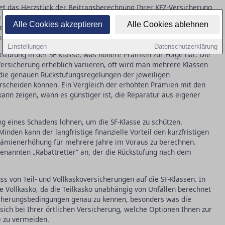
ldet das Herzstück der Beitragsberechnung Ihrer KFZ-Versicherung
e unfallfrei gefahren sind. Je länger dieser Zeitraum, desto höher
Alle Cookies akzeptieren
Alle Cookies ablehnen
n Vertrag werden Sie meist in die SF-Klasse 0 eingestuft,
blichen Prämienreduktionen führen können.
Einstellungen
Datenschutzerklärung
stufung in der SF-Klasse, was höhere Prämien zur Folge hat. Die
Versicherung erheblich variieren, oft wird man mehrere Klassen
, die genauen Rückstufungsregelungen der jeweiligen
erscheiden können. Ein Vergleich der erhöhten Prämien mit den
ann zeigen, wann es günstiger ist, die Reparatur aus eigener
ung eines Schadens lohnen, um die SF-Klasse zu schützen.
inden kann der langfristige finanzielle Vorteil den kurzfristigen
Prämienerhöhung für mehrere Jahre im Voraus zu berechnen.
enannten „Rabattretter“ an, der die Rückstufung nach dem
uss von Teil- und Vollkaskoversicherungen auf die SF-Klassen. In
ie Vollkasko, da die Teilkasko unabhängig von Unfällen berechnet
sicherungsbedingungen genau zu kennen, besonders was die
sich bei Ihrer örtlichen Versicherung, welche Optionen Ihnen zur
e zu vermeiden.