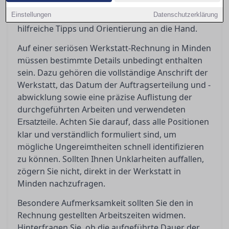
Rechnung zu schaffen und potenzielle
Einstellungen
Ungereimtheiten zu erkennen, geben wir Ihnen
Datenschutzerklärung
hilfreiche Tipps und Orientierung an die Hand.
Auf einer seriösen Werkstatt-Rechnung in Minden
müssen bestimmte Details unbedingt enthalten
sein. Dazu gehören die vollständige Anschrift der
Werkstatt, das Datum der Auftragserteilung und -
abwicklung sowie eine präzise Auflistung der
durchgeführten Arbeiten und verwendeten
. Achten Sie darauf, dass alle Positionen
Ersatzteile
klar und verständlich formuliert sind, um
mögliche Ungereimtheiten schnell identifizieren
zu können. Sollten Ihnen Unklarheiten auffallen,
zögern Sie nicht, direkt in der Werkstatt in
Minden nachzufragen.
Besondere Aufmerksamkeit sollten Sie den in
Rechnung gestellten Arbeitszeiten widmen.
Hinterfragen Sie, ob die aufgeführte Dauer der