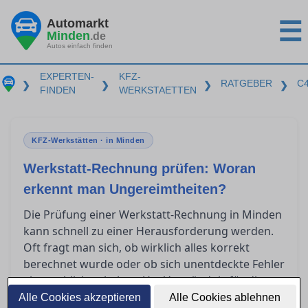
Automarkt
☰
Minden
.de
Autos einfach finden
EXPERTEN-
KFZ-
RATGEBER
C
❯
❯
❯
❯
FINDEN
WERKSTAETTEN
KFZ-Werkstätten · in Minden
Werkstatt-Rechnung prüfen: Woran
erkennt man Ungereimtheiten?
Die Prüfung einer Werkstatt-Rechnung in Minden
kann schnell zu einer Herausforderung werden.
Oft fragt man sich, ob wirklich alles korrekt
berechnet wurde oder ob sich unentdeckte Fehler
eingeschlichen haben. Um Verständnis für die
wesentlichen Bestandteile einer seriösen
Alle Cookies akzeptieren
Alle Cookies ablehnen