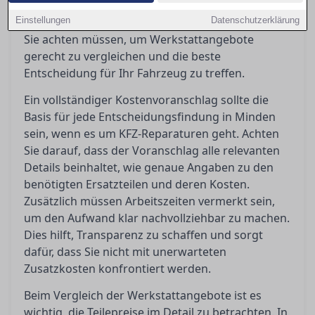
über Teilepreise, Arbeitszeiten und
Einstellungen
Werkstattlöhne bieten. Hier erfahren Sie, worauf
Datenschutzerklärung
Sie achten müssen, um Werkstattangebote
gerecht zu vergleichen und die beste
Entscheidung für Ihr Fahrzeug zu treffen.
Ein vollständiger Kostenvoranschlag sollte die
Basis für jede Entscheidungsfindung in Minden
sein, wenn es um KFZ-Reparaturen geht. Achten
Sie darauf, dass der Voranschlag alle relevanten
Details beinhaltet, wie genaue Angaben zu den
benötigten Ersatzteilen und deren Kosten.
Zusätzlich müssen Arbeitszeiten vermerkt sein,
um den Aufwand klar nachvollziehbar zu machen.
Dies hilft, Transparenz zu schaffen und sorgt
dafür, dass Sie nicht mit unerwarteten
Zusatzkosten konfrontiert werden.
Beim Vergleich der Werkstattangebote ist es
wichtig, die Teilepreise im Detail zu betrachten. In