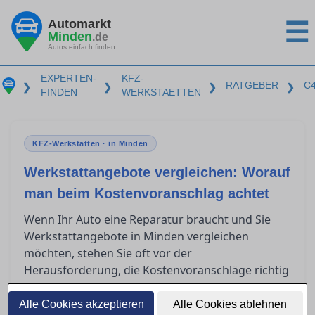
Automarkt
☰
Minden
.de
Autos einfach finden
EXPERTEN-
KFZ-
RATGEBER
C
❯
❯
❯
❯
FINDEN
WERKSTAETTEN
KFZ-Werkstätten · in Minden
Werkstattangebote vergleichen: Worauf
man beim Kostenvoranschlag achtet
Wenn Ihr Auto eine Reparatur braucht und Sie
Werkstattangebote in Minden vergleichen
möchten, stehen Sie oft vor der
Herausforderung, die Kostenvoranschläge richtig
zu verstehen. Ein vollständiger
Kostenvoranschlag sollte klare Informationen
Alle Cookies akzeptieren
Alle Cookies ablehnen