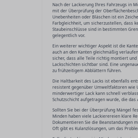
Nach der Lackierung Ihres Fahrzeugs in Mi
mit der Überprüfung der Oberflächenbescha
Unebenheiten oder Bläschen ist ein Zeichen
Farbgleichheit, um sicherzustellen, dass 
Staubeinschlüsse sind in bestimmten Gre
gelegentlich vor.
Ein weiterer wichtiger Aspekt ist die Kant
auch an den Kanten gleichmäßig verlaufen 
sicher, dass alle Teile richtig montiert u
Lackschichten sichtbar sind. Eine ungenau
zu frühzeitigem Abblättern führen.
Die Haltbarkeit des Lacks ist ebenfalls en
resistent gegenüber Umweltfaktoren wie UV
minderwertiger Lack kann schnell verblas
Schutzschicht aufgetragen wurde, die das A
Sollten Sie bei der Überprüfung Mängel fes
Minden haben viele Lackierereien klare R
Dokumentieren Sie die Beanstandungen mit
Oft gibt es Kulanzlösungen, um das Proble