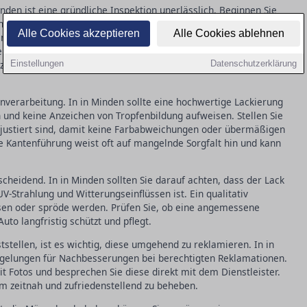
nden ist eine gründliche Inspektion unerlässlich. Beginnen Sie
ffenheit: Eine gleichmäßige, glatte Struktur ohne sichtbare
Alle Cookies akzeptieren
Alle Cookies ablehnen
 für qualitativ hochwertige Arbeit. Achten Sie auch auf
keine Unterschiede im Farbton erkennbar sind. Kleinere
nzen tolerierbar und kommen selbst bei besten Bedingungen
Einstellungen
Datenschutzerklärung
enverarbeitung. In in Minden sollte eine hochwertige Lackierung
und keine Anzeichen von Tropfenbildung aufweisen. Stellen Sie
nd justiert sind, damit keine Farbabweichungen oder übermäßigen
e Kantenführung weist oft auf mangelnde Sorgfalt hin und kann
tscheidend. In in Minden sollten Sie darauf achten, dass der Lack
-Strahlung und Witterungseinflüssen ist. Ein qualitativ
sen oder spröde werden. Prüfen Sie, ob eine angemessene
uto langfristig schützt und pflegt.
tstellen, ist es wichtig, diese umgehend zu reklamieren. In in
egelungen für Nachbesserungen bei berechtigten Reklamationen.
 Fotos und besprechen Sie diese direkt mit dem Dienstleister.
m zeitnah und zufriedenstellend zu beheben.