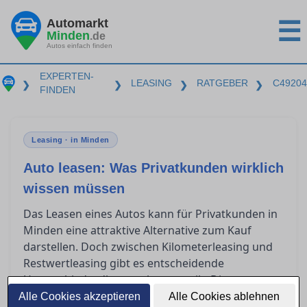
Automarkt
☰
Minden
.de
Autos einfach finden
EXPERTEN-
LEASING
RATGEBER
C49204
❯
❯
❯
❯
FINDEN
Leasing · in Minden
Auto leasen: Was Privatkunden wirklich
wissen müssen
Das Leasen eines Autos kann für Privatkunden in
Minden eine attraktive Alternative zum Kauf
darstellen. Doch zwischen Kilometerleasing und
Restwertleasing gibt es entscheidende
Unterschiede, die es zu kennen gilt. Dieser
Ratgeber beleuchtet, welche Aspekte im
Alle Cookies akzeptieren
Alle Cookies ablehnen