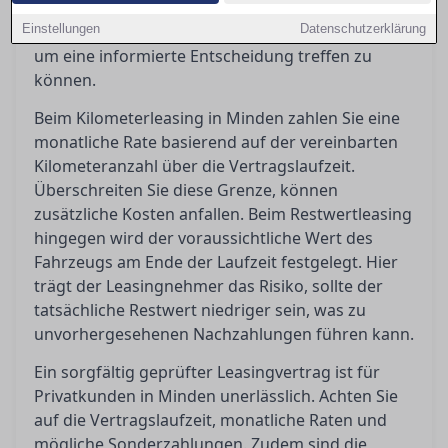
Leasingvertrag besonders relevant sind und wie
Einstellungen
man häufigen Kostenfallen geschickt ausweicht,
Datenschutzerklärung
um eine informierte Entscheidung treffen zu
können.
Beim Kilometerleasing in Minden zahlen Sie eine
monatliche Rate basierend auf der vereinbarten
Kilometeranzahl über die Vertragslaufzeit.
Überschreiten Sie diese Grenze, können
zusätzliche Kosten anfallen. Beim Restwertleasing
hingegen wird der voraussichtliche Wert des
Fahrzeugs am Ende der Laufzeit festgelegt. Hier
trägt der Leasingnehmer das Risiko, sollte der
tatsächliche Restwert niedriger sein, was zu
unvorhergesehenen Nachzahlungen führen kann.
Ein sorgfältig geprüfter Leasingvertrag ist für
Privatkunden in Minden unerlässlich. Achten Sie
auf die Vertragslaufzeit, monatliche Raten und
mögliche Sonderzahlungen. Zudem sind die