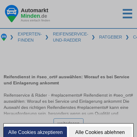
Automarkt
☰
Minden
.de
Autos einfach finden
EXPERTEN-
REIFENSERVICE-
❯
❯
❯
RATGEBER
❯
C
FINDEN
UND-RAEDER
Reifendienst in #seo_ort# auswählen: Worauf es bei Service
und Einlagerung ankommt
Reifenservice & Räder · #replacements# Reifendienst in #seo_ort#
auswählen: Worauf es bei Service und Einlagerung ankommt Die
Auswahl des richtigen Reifendienstes #replacements# kann eine
Herausforderung sein, besonders wenn es um Qualität und
Zuverlässigkeit geht. Ein professioneller Service sollte nicht nur
weiterlesen
beim Auswuchten und Montieren der Reifen Expertise bieten,
sondern auch optimale Bedingungen zur Einlagerung bereitstellen.
Alle Cookies akzeptieren
Alle Cookies ablehnen