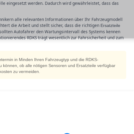
le eingesetzt werden. Dadurch wird gewährleistet, dass das
chnikern alle relevanten Informationen über Ihr Fahrzeugmodell
ert die Arbeit und stellt sicher, dass die richtigen
Ersatzteile
ollten Autofahrer den Wartungsintervall des Systems kennen
ktionierendes RDKS trägt wesentlich zur Fahrsicherheit und zum
etermin in Minden Ihren Fahrzeugtyp und die RDKS-
u können, ob alle nötigen Sensoren und Ersatzteile verfügbar
tzkosten zu vermeiden.