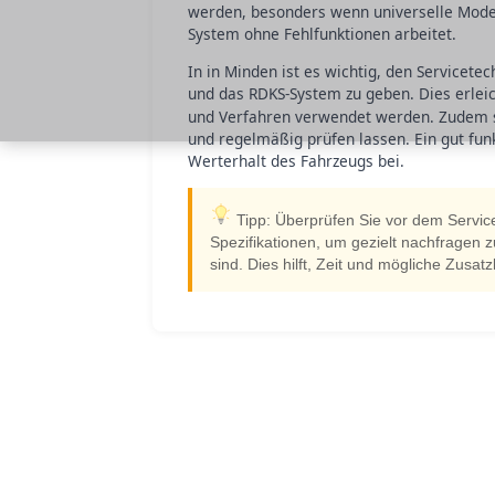
werden, besonders wenn universelle Model
System ohne Fehlfunktionen arbeitet.
In in Minden ist es wichtig, den Servicete
und das RDKS-System zu geben. Dies erleicht
und Verfahren verwendet werden. Zudem s
und regelmäßig prüfen lassen. Ein gut fun
Werterhalt des Fahrzeugs bei.
Tipp: Überprüfen Sie vor dem Servic
Spezifikationen, um gezielt nachfragen z
sind. Dies hilft, Zeit und mögliche Zusa