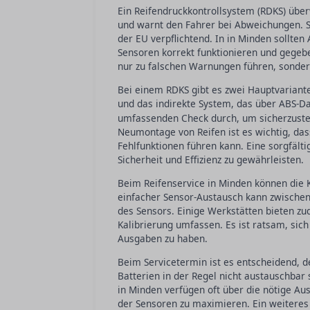
Ein Reifendruckkontrollsystem (RDKS) über
und warnt den Fahrer bei Abweichungen. S
der EU verpflichtend. In in Minden sollte
Sensoren korrekt funktionieren und gegebe
nur zu falschen Warnungen führen, sonder
Bei einem RDKS gibt es zwei Hauptvariant
und das indirekte System, das über ABS-Da
umfassenden Check durch, um sicherzustel
Neumontage von Reifen ist es wichtig, das
Fehlfunktionen führen kann. Eine sorgfält
Sicherheit und Effizienz zu gewährleisten.
Beim Reifenservice in Minden können die K
einfacher Sensor-Austausch kann zwischen
des Sensors. Einige Werkstätten bieten z
Kalibrierung umfassen. Es ist ratsam, sic
Ausgaben zu haben.
Beim Servicetermin ist es entscheidend, d
Batterien in der Regel nicht austauschba
in Minden verfügen oft über die nötige A
der Sensoren zu maximieren. Ein weiteres 