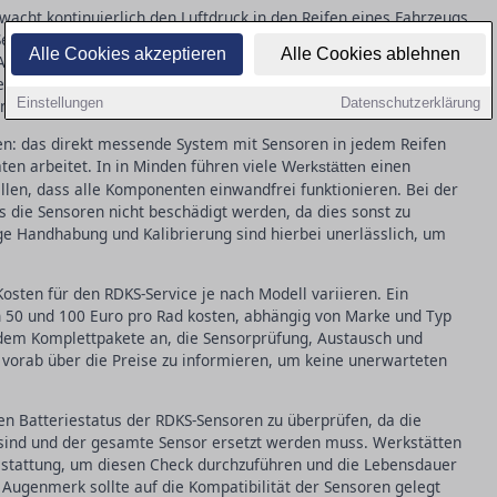
wacht kontinuierlich den Luftdruck in den Reifen eines Fahrzeugs
eit November 2014 ist RDKS für alle neu zugelassenen Pkw in
Alle Cookies akzeptieren
Alle Cookies ablehnen
n Autofahrer beim Reifenwechsel darauf achten, dass die
nenfalls neu kalibriert werden. Ein defekter Sensor kann nicht
Einstellungen
Datenschutzerklärung
n auch den Kraftstoffverbrauch erhöhen.
en: das direkt messende System mit Sensoren in jedem Reifen
ten arbeitet. In in Minden führen viele
einen
Werkstätten
len, dass alle Komponenten einwandfrei funktionieren. Bei der
s die Sensoren nicht beschädigt werden, da dies sonst zu
ige Handhabung und Kalibrierung sind hierbei unerlässlich, um
osten für den RDKS-Service je nach Modell variieren. Ein
 50 und 100 Euro pro Rad kosten, abhängig von Marke und Typ
udem Komplettpakete an, die Sensorprüfung, Austausch und
h vorab über die Preise zu informieren, um keine unerwarteten
en Batteriestatus der RDKS-Sensoren zu überprüfen, da die
r sind und der gesamte Sensor ersetzt werden muss. Werkstätten
usstattung, um diesen Check durchzuführen und die Lebensdauer
Augenmerk sollte auf die Kompatibilität der Sensoren gelegt