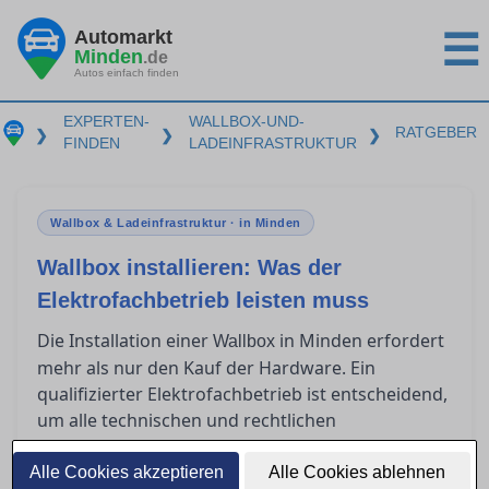
Automarkt
☰
Minden
.de
Autos einfach finden
EXPERTEN-
WALLBOX-UND-
RATGEBER
❯
❯
❯
FINDEN
LADEINFRASTRUKTUR
Wallbox & Ladeinfrastruktur · in Minden
Wallbox installieren: Was der
Elektrofachbetrieb leisten muss
Die Installation einer
in Minden erfordert
Wallbox
mehr als nur den Kauf der Hardware. Ein
qualifizierter Elektrofachbetrieb ist entscheidend,
um alle technischen und rechtlichen
Anforderungen zu erfüllen. Dieser Ratgeber
beleuchtet, was bei der Installationsplanung zu
Alle Cookies akzeptieren
Alle Cookies ablehnen