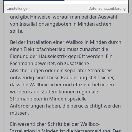
beachten ist, erklärt die Bedeutung der
Einstellungen
Datenschutzerklärung
Netzanmeldung und Netzverträglichkeitsprüfung
und gibt Hinweise, worauf man bei der Auswahl
von Installationsangeboten in Minden achten
sollte.
Bei der Installation einer Wallbox in Minden durch
einen Elektrofachbetrieb muss zunächst die
Eignung der Hauselektrik geprüft werden. Ein
Fachmann bewertet, ob zusätzliche
Absicherungen oder ein separater Stromkreis
notwendig sind. Diese Evaluierung stellt sicher,
dass die Wallbox sicher und effizient betrieben
werden kann. Zudem können regionale
Stromanbieter in Minden spezielle
Anforderungen haben, die berücksichtigt werden
müssen.
Ein wesentlicher Schritt bei der Wallbox-
Installation in Minden ist die Netzanmeldung. Der